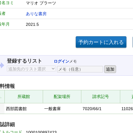
者名ヨミ
マリオ プラーツ
版者
ありな書房
版年月
2021.5
登録するリスト
ログイン
メモ
料情報
.
所蔵館
配架場所
請求記号
西部図書館
一般書庫
7020/66/1
11026
誌詳細
イトルコード
1000100897423