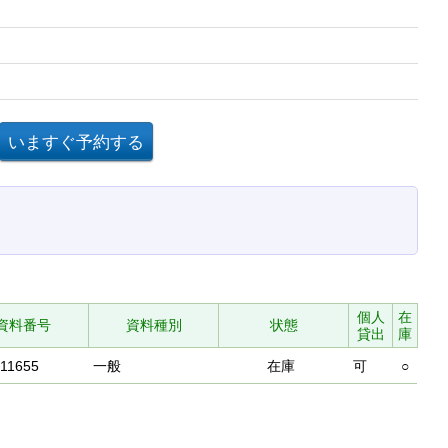
個人
在
資料番号
資料種別
状態
貸出
庫
11655
一般
在庫
可
○