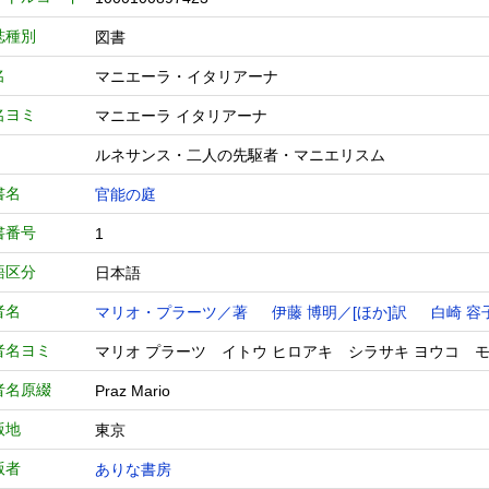
誌種別
図書
名
マニエーラ・イタリアーナ
名ヨミ
マニエーラ イタリアーナ
ルネサンス・二人の先駆者・マニエリスム
書名
官能の庭
書番号
1
語区分
日本語
者名
マリオ・プラーツ／著
伊藤 博明／[ほか]訳
白崎 容
者名ヨミ
マリオ プラーツ イトウ ヒロアキ シラサキ ヨウコ モ
者名原綴
Praz Mario
版地
東京
版者
ありな書房