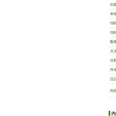
出
本
IS
IS
数
大
分
件
注
内
内