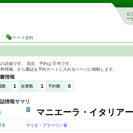
図書館 蔵書検索・予約システム
ロ
ー
テーマ資料
0
誌の詳細です。 現在、予約は
件です。
資料情報」から書誌を予約カートに入れるページに移動します。
書情報
1
1
0
蔵数
在庫数
予約数
誌情報サマリ
マニエーラ・イタリア
名
者名
マリオ・プラーツ／著