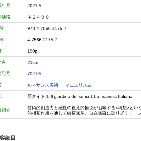
版年月
2021.5
体価格
￥２４００
BN
978-4-7566-2175-7
BN
4-7566-2175-7
量
190p
きさ
21cm
類記号
702.05
名
ルネサンス美術
マニエリスム
記
原タイトル:Il giardino dei sensi.1:La maniera Italiana
芸術的創造力と感性の視覚的愉悦が召喚する<綺想>とい
容紹介
的相互作用を通して縦横無尽、自在無礙に語り尽くす、
容細目