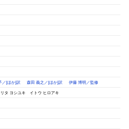
子／[ほか]訳
森田 義之／[ほか]訳
伊藤 博明／監修
リタ ヨシユキ イトウ ヒロアキ