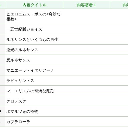
.
内容タイトル
内容著者１
内
ヒエロニムス・ボスの<奇妙な
相貌>
一五世紀版ジョイス
ルネサンスといくつもの再生
逆光のルネサンス
反ルネサンス
マニエーラ・イタリアーナ
ラビュリントス
マニエリスムの奇矯な彫刻
グロテスク
0
ボマルツォの怪物
1
カプラローラ