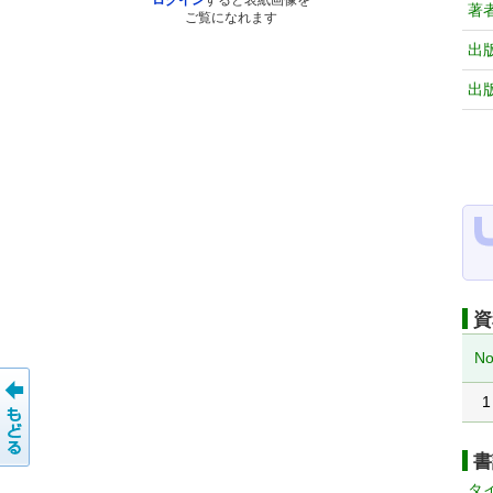
ログイン
すると表紙画像を
著
ご覧になれます
出
出
資
No
1
書
タ