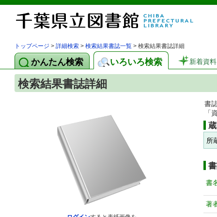
トップページ
>
詳細検索
>
検索結果書誌一覧
> 検索結果書誌詳細
かんたん検索
いろいろ検索
新着資料
検索結果書誌詳細
書
「
蔵
所
書
書
著