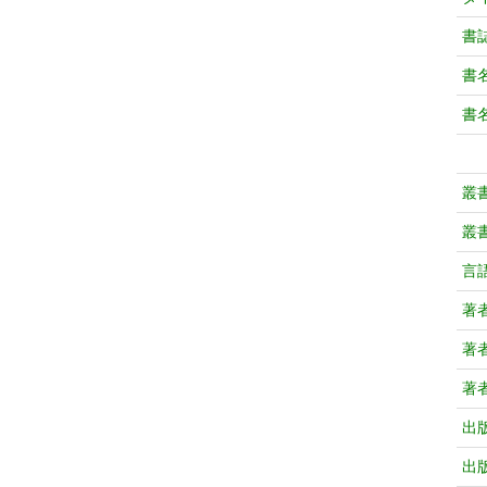
書
書
書
叢
叢
言
著
著
著
出
出