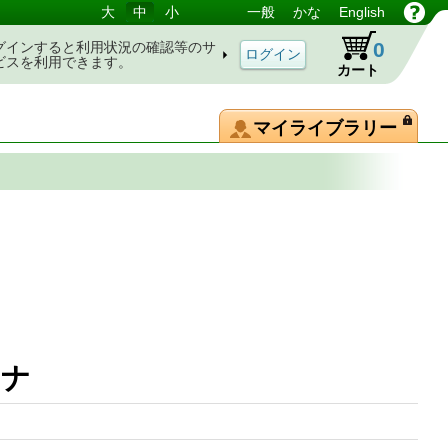
大
中
小
一般
かな
English
0
グインすると利用状況の確認等のサ
ビスを利用できます。
カート
マイライブラリー
ーナ