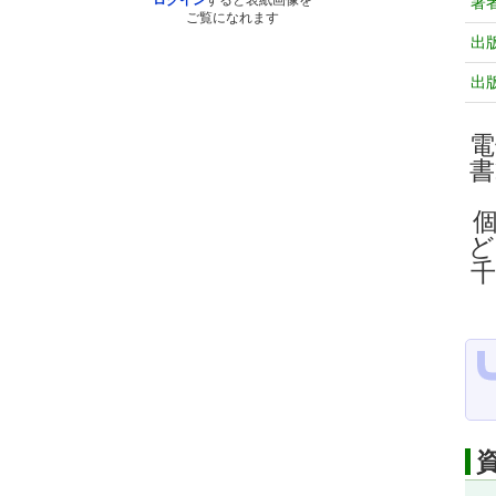
ログイン
すると表紙画像を
著
ご覧になれます
出
出
電
ど