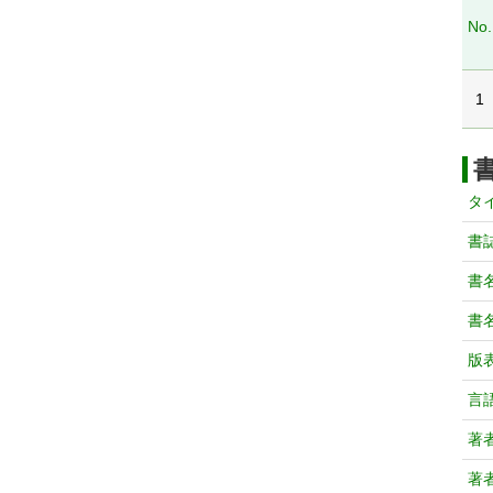
No.
1
タ
書
書
書
版
言
著
著