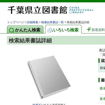
トップページ
>
詳細検索
>
検索結果書誌一覧
> 検索結果書誌詳細
かんたん検索
いろいろ検索
新着資料
検索結果書誌詳細
書
「
蔵
所
書
書
著