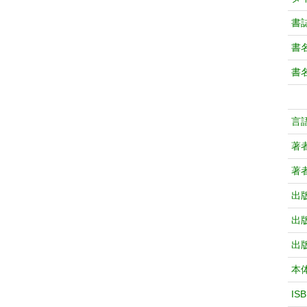
書
書
書
言
著
著
出
出
出
本
IS