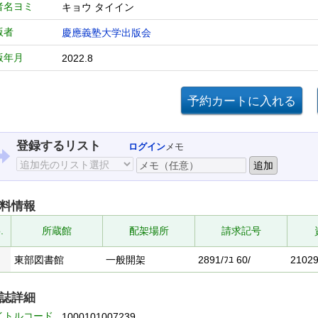
者名ヨミ
キョウ タイイン
版者
慶應義塾大学出版会
版年月
2022.8
登録するリスト
ログイン
メモ
料情報
.
所蔵館
配架場所
請求記号
東部図書館
一般開架
2891/ﾌﾕ 60/
2102
誌詳細
イトルコード
1000101007239