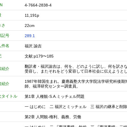
BN
4-7664-2838-4
量
11,191p
きさ
22cm
類記号
289.1
人件名
福沢 諭吉
記
文献:p179〜185
翻訳者・福沢諭吉は、何を、どのように訳し、何を訳さ
容紹介
受容し、またそれをどう変容して日本社会に伝えようと
1987年韓国生まれ。慶應義塾大学大学院法学研究科後期
者紹介
師、福澤研究センター調査員。
次タイトル
第1章 人種観-S.A.ミッチェル問題
一 はじめに 二 福沢とミッチェル 三 福沢の継承と削除
第2章 人間観-権利、義務、労働