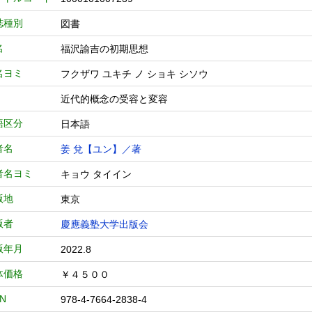
誌種別
図書
名
福沢諭吉の初期思想
名ヨミ
フクザワ ユキチ ノ ショキ シソウ
近代的概念の受容と変容
語区分
日本語
者名
姜 兌【ユン】／著
者名ヨミ
キョウ タイイン
版地
東京
版者
慶應義塾大学出版会
版年月
2022.8
体価格
￥４５００
BN
978-4-7664-2838-4