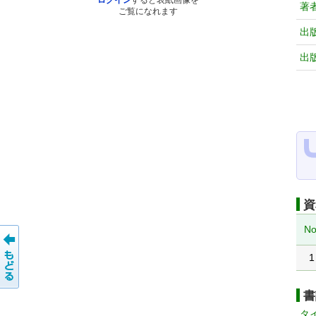
ログイン
すると表紙画像を
著
ご覧になれます
出
出
資
No
1
書
タ