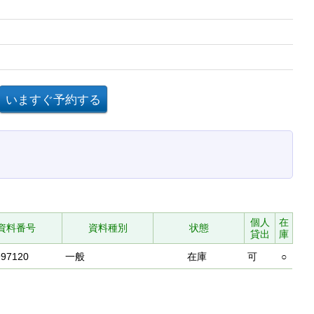
個人
在
資料番号
資料種別
状態
貸出
庫
997120
一般
在庫
可
○