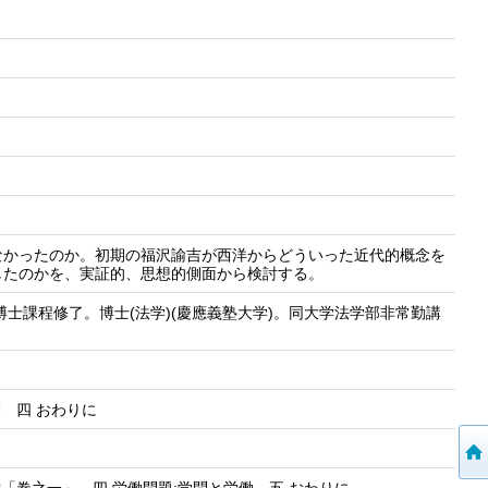
なかったのか。初期の福沢諭吉が西洋からどういった近代的概念を
したのかを、実証的、思想的側面から検討する。
博士課程修了。博士(法学)(慶應義塾大学)。同大学法学部非常勤講
 四 おわりに