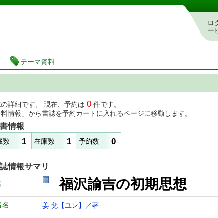
図書館 蔵書検索・予約システム
ロ
ー
テーマ資料
0
誌の詳細です。 現在、予約は
件です。
資料情報」から書誌を予約カートに入れるページに移動します。
書情報
1
1
0
蔵数
在庫数
予約数
誌情報サマリ
福沢諭吉の初期思想
名
者名
姜 兌【ユン】／著