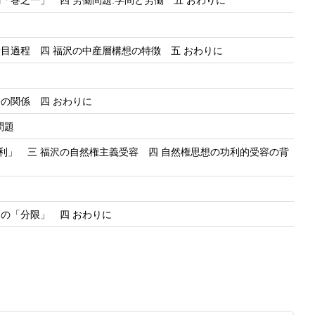
「巻之一」 四 労働問題:学問と労働 五 おわりに
着目過程 四 福沢の中産層構想の特徴 五 おわりに
との関係 四 おわりに
問題
利」 三 福沢の自然権主義受容 四 自然権思想の功利的受容の背
ての「分限」 四 おわりに