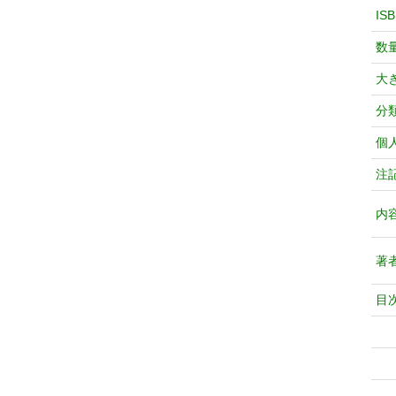
IS
数
大
分
個
注
内
著
目