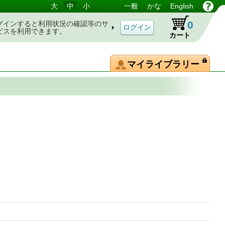
大
中
小
一般
かな
English
0
グインすると利用状況の確認等のサ
ビスを利用できます。
カート
マイライブラリー