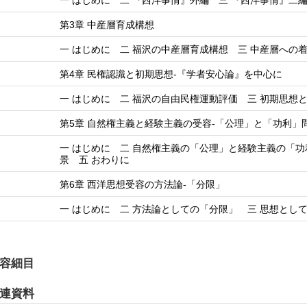
一 はじめに 二 『西洋事情』外編 三 『西洋事情』二編
第3章 中産層育成構想
一 はじめに 二 福沢の中産層育成構想 三 中産層への
第4章 民権認識と初期思想-『学者安心論』を中心に
一 はじめに 二 福沢の自由民権運動評価 三 初期思想
第5章 自然権主義と経験主義の受容-「公理」と「功利」
一 はじめに 二 自然権主義の「公理」と経験主義の「功
景 五 おわりに
第6章 西洋思想受容の方法論-「分限」
一 はじめに 二 方法論としての「分限」 三 思想とし
容細目
連資料