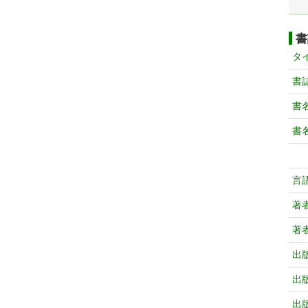
書
タ
書
書
書
言
著
著
出
出
出