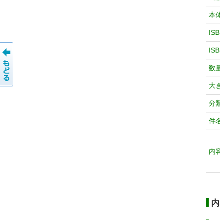
本
IS
IS
数
大
分
件
内
内