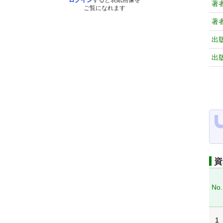
ログイン
すると表紙画像を
著
ご覧になれます
著
出
出
資
No.
1