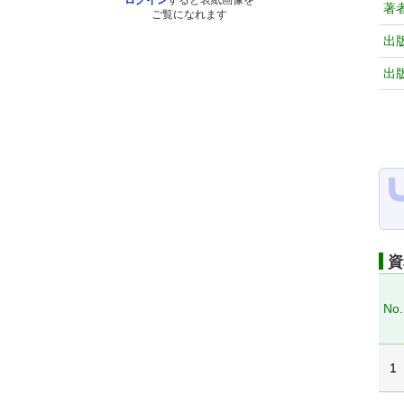
ログイン
すると表紙画像を
著
ご覧になれます
出
出
資
No.
1