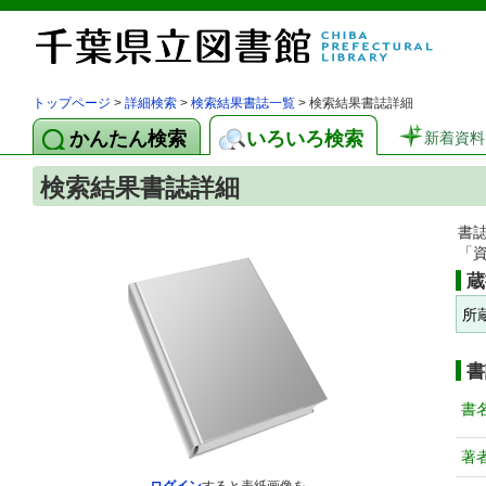
トップページ
>
詳細検索
>
検索結果書誌一覧
> 検索結果書誌詳細
かんたん検索
いろいろ検索
新着資料
検索結果書誌詳細
書
「
蔵
所
書
書
著