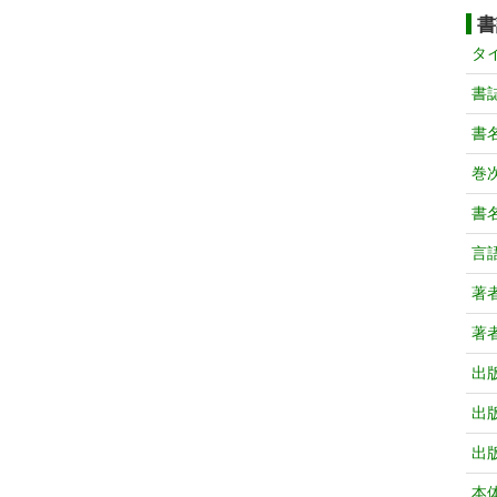
書
タ
書
書
巻次
書
言
著
著
出
出
出
本