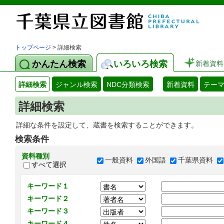
トップページ
> 詳細検索
かんたん検索
いろいろ検索
新着資料
詳細検索
ジャンル検索
NDC分類検索
新着資料
テー
詳細検索
詳細な条件を設定して、蔵書を検索することができます。
検索条件
資料種別
一般資料
外国語
千葉県資料
すべて選択
キーワード１
キーワード２
キーワード３
キーワード４