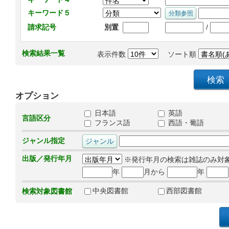
キーワード５
/
請求記号
別置
検索結果一覧
表示件数
ソート順
オプション
日本語
英語
言語区分
フランス語
西語・葡語
ジャンル指定
出版／発行年月
※発行年月の検索は雑誌のみ対
年
月から
年
中央図書館
西部図書館
検索対象図書館