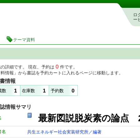
図書館 蔵書検索・予約システム
ロ
ー
テーマ資料
0
誌の詳細です。 現在、予約は
件です。
資料情報」から書誌を予約カートに入れるページに移動します。
書情報
1
1
0
蔵数
在庫数
予約数
誌情報サマリ
最新図説脱炭素の論点 202
名
者名
共生エネルギー社会実装研究所／編著