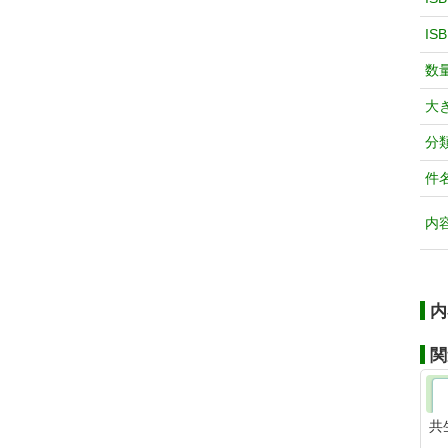
IS
数
大
分
件
内
内
関
共