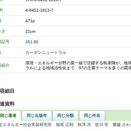
BN
4-8451-1813-7
量
471p
きさ
21cm
類記号
451.85
名
カーボンニュートラル
環境・エネルギー分野の第一線で活躍する執筆陣が、地
容紹介
ラルによる地域活性化まで、97の主要テーマを多くの図
容細目
連資料
同じ著者
同じ出版年
同じ分類
同じ件名
生エネルギー社会実装研究所 堀尾 正靱 秋澤 淳 歌川 学 重藤 さわ