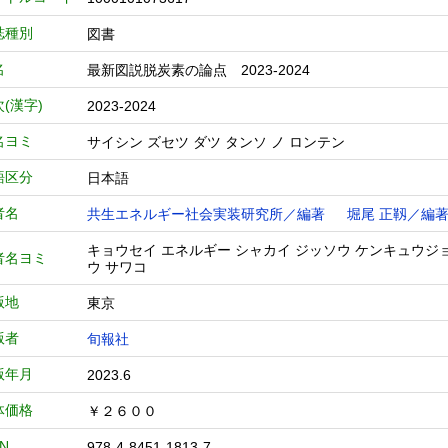
誌種別
図書
名
最新図説脱炭素の論点 2023-2024
(漢字)
2023-2024
名ヨミ
サイシン ズセツ ダツ タンソ ノ ロンテン
語区分
日本語
者名
共生エネルギー社会実装研究所／編著
堀尾 正靱／編
キョウセイ エネルギー シャカイ ジッソウ ケンキュウジ
者名ヨミ
ウ サワコ
版地
東京
版者
旬報社
版年月
2023.6
体価格
￥２６００
BN
978-4-8451-1813-7