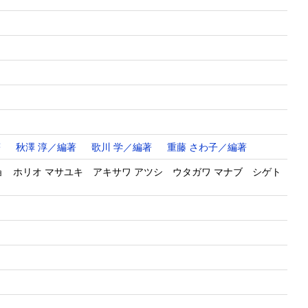
著
秋澤 淳／編著
歌川 学／編著
重藤 さわ子／編著
ョ ホリオ マサユキ アキサワ アツシ ウタガワ マナブ シゲト