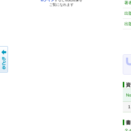
ログイン
すると表紙画像を
著
ご覧になれます
出
出
資
No
1
書
タ