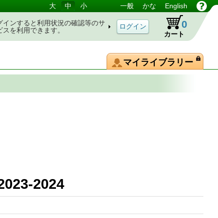
大
中
小
一般
かな
English
0
グインすると利用状況の確認等のサ
ビスを利用できます。
カート
マイライブラリー
3-2024