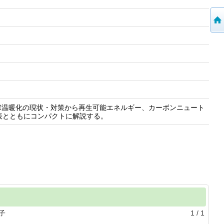
球温暖化の現状・対策から再生可能エネルギー、カーボンニュート
表とともにコンパクトに解説する。
子
1
/
1