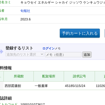
者名ヨミ
キョウセイ エネルギー シャカイ ジッソウ ケンキュウジ
版者
旬報社
版年月
2023.6
登録するリスト
ログイン
メモ
料情報
.
所蔵館
配架場所
請求記号
西部図書館
一般書庫
45185/115/24
1102
誌詳細
イトルコード
1000101073617