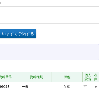
ョ
個人
在
資料番号
資料種別
状態
貸出
庫
699215
一般
在庫
可
○