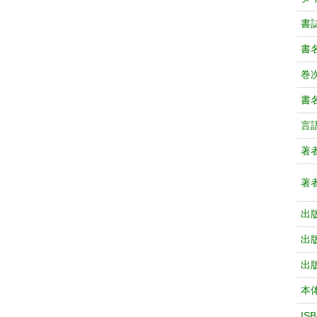
書
書
巻次
書
言
著
著
出
出
出
本
IS