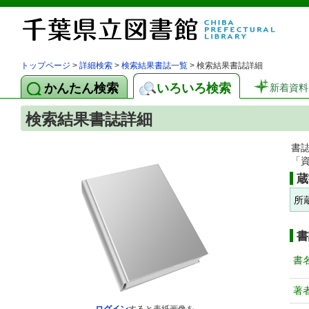
トップページ
>
詳細検索
>
検索結果書誌一覧
> 検索結果書誌詳細
かんたん検索
いろいろ検索
新着資料
検索結果書誌詳細
書
「
蔵
所
書
書
著