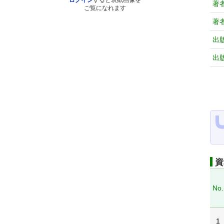
ログイン
すると表紙画像を
著
ご覧になれます
著
出
出
資
No.
1