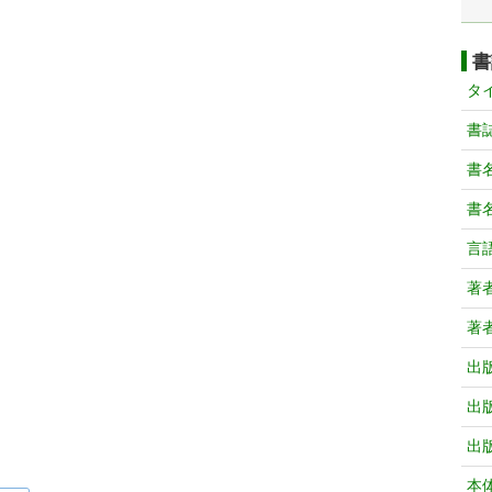
書
タ
書
書
書
言
著
著
出
出
出
本