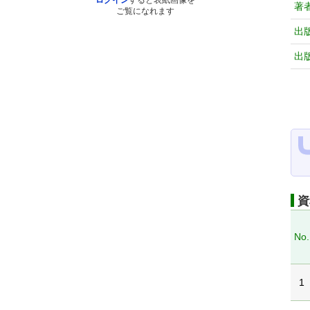
ログイン
すると表紙画像を
著
ご覧になれます
出
出
資
No.
1