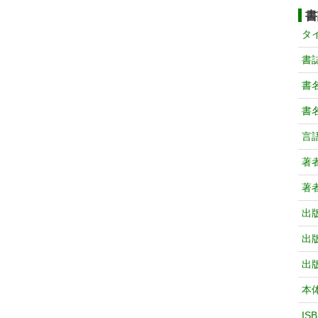
書
タ
書
書
書
言
著
著
出
出
出
本
IS