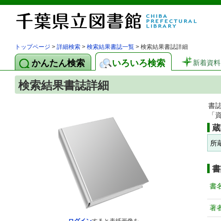
トップページ
>
詳細検索
>
検索結果書誌一覧
> 検索結果書誌詳細
かんたん検索
いろいろ検索
新着資料
検索結果書誌詳細
書
「
蔵
所
書
書
著