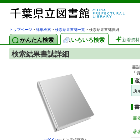
トップページ
>
詳細検索
>
検索結果書誌一覧
> 検索結果書誌詳細
かんたん検索
いろいろ検索
新着資料
検索結果書誌詳細
書
「
蔵
所
書
書
著