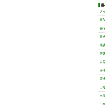
書
タ
書
書
書
叢
叢
言
著
著
出
出
出