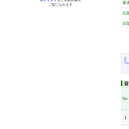
ログイン
すると表紙画像を
著
ご覧になれます
出
出
資
No.
1