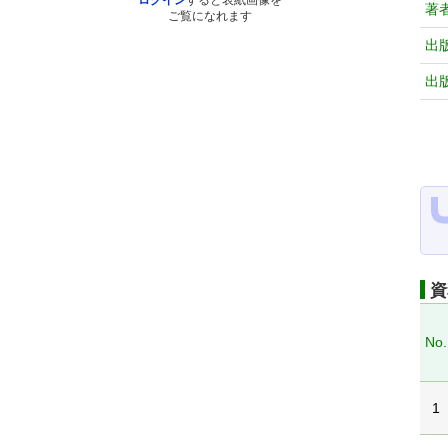
ログイン
すると表紙画像を
著
ご覧になれます
出
出
資
No.
1