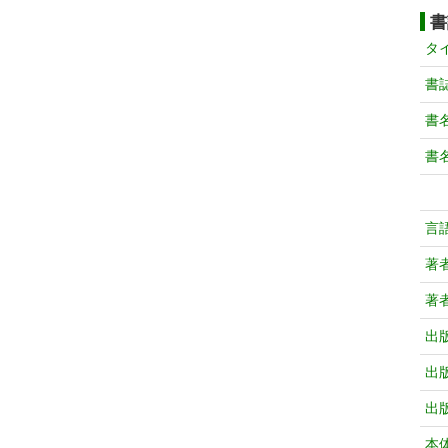
書
タ
書
書
書
言
著
著
出
出
出
本