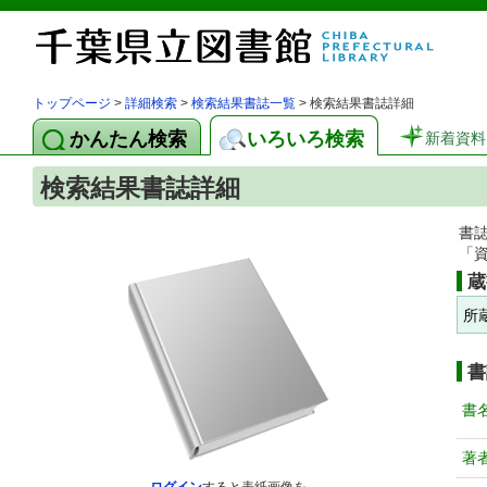
トップページ
>
詳細検索
>
検索結果書誌一覧
> 検索結果書誌詳細
かんたん検索
いろいろ検索
新着資料
検索結果書誌詳細
書
「
蔵
所
書
書
著