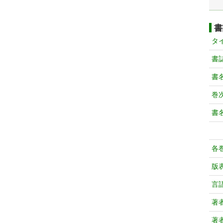
書
タ
書
書
巻次
書
各
版
言
著
著