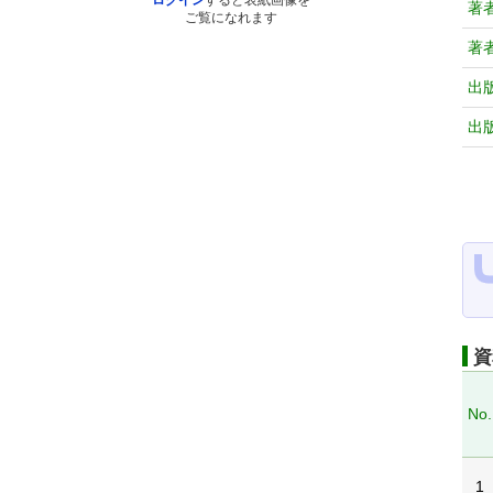
ログイン
すると表紙画像を
著
ご覧になれます
著
出
出
資
No.
1