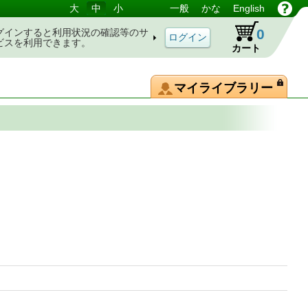
大
中
小
一般
かな
English
0
グインすると利用状況の確認等のサ
ビスを利用できます。
カート
マイライブラリー
ク