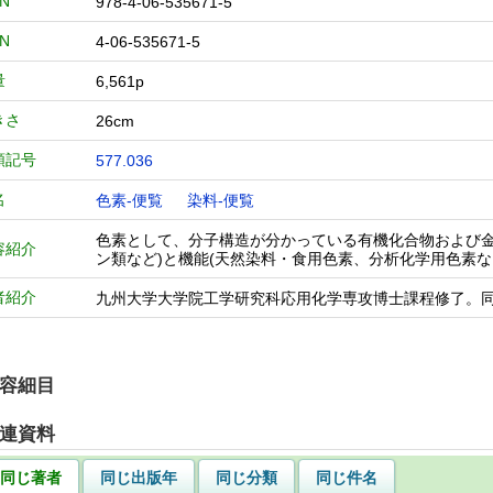
BN
978-4-06-535671-5
BN
4-06-535671-5
量
6,561p
きさ
26cm
類記号
577.036
名
色素-便覧
染料-便覧
色素として、分子構造が分かっている有機化合物および金
容紹介
ン類など)と機能(天然染料・食用色素、分析化学用色素
者紹介
九州大学大学院工学研究科応用化学専攻博士課程修了。
容細目
連資料
同じ著者
同じ出版年
同じ分類
同じ件名