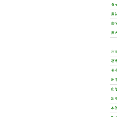
タ
書
書
書
言
著
著
出
出
出
本