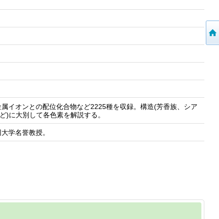
属イオンとの配位化合物など2225種を収録。構造(芳香族、シア
など)に大別して各色素を解説する。
同大学名誉教授。