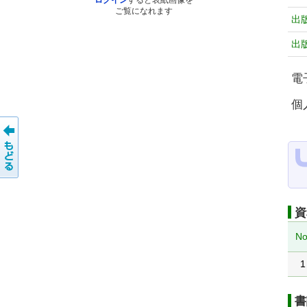
ログイン
すると表紙画像を
ご覧になれます
出
出
電
個
資
No
1
書