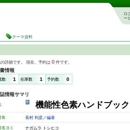
図書館 蔵書検索・予約システム
ロ
ー
テーマ資料
0
誌の詳細です。 現在、予約は
件です。
書情報
1
1
0
蔵数
在庫数
予約数
誌情報サマリ
機能性色素ハンドブッ
名
者名
長村 利彦／編著
者名ヨミ
ナガムラ トシヒコ