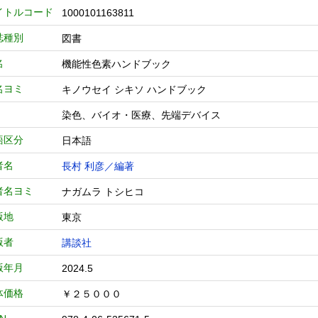
イトルコード
1000101163811
誌種別
図書
名
機能性色素ハンドブック
名ヨミ
キノウセイ シキソ ハンドブック
染色、バイオ・医療、先端デバイス
語区分
日本語
者名
長村 利彦／編著
者名ヨミ
ナガムラ トシヒコ
版地
東京
版者
講談社
版年月
2024.5
体価格
￥２５０００