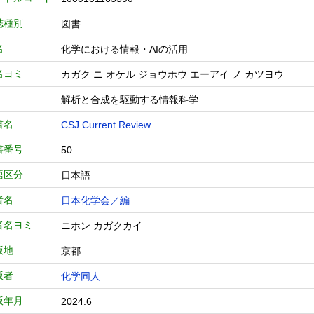
誌種別
図書
名
化学における情報・AIの活用
名ヨミ
カガク ニ オケル ジョウホウ エーアイ ノ カツヨウ
解析と合成を駆動する情報科学
書名
CSJ Current Review
書番号
50
語区分
日本語
者名
日本化学会／編
者名ヨミ
ニホン カガクカイ
版地
京都
版者
化学同人
版年月
2024.6