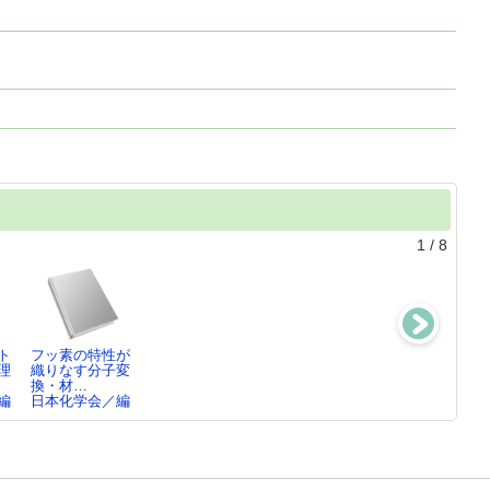
1
/
8
ト
フッ素の特性が
アト秒科学で波
視覚のしくみ
金属錯体の二次
理
織りなす分子変
動関数をみる
七田 芳則／著,
元物質配位ナノ
換・材…
新倉 弘倫／著,
…
シート
編
日本化学会／編
…
日本化学会／編
…