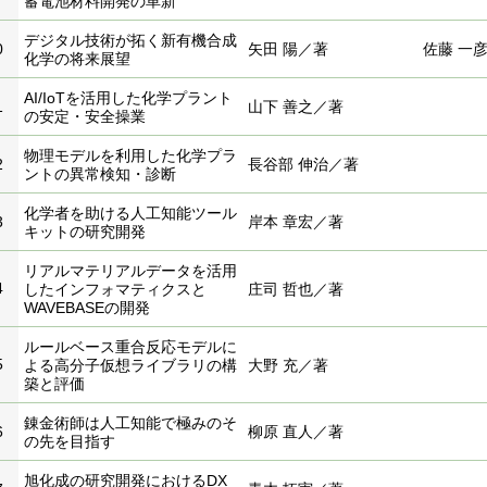
蓄電池材料開発の革新
デジタル技術が拓く新有機合成
0
矢田 陽／著
佐藤 一
化学の将来展望
AI/IoTを活用した化学プラント
1
山下 善之／著
の安定・安全操業
物理モデルを利用した化学プラ
2
長谷部 伸治／著
ントの異常検知・診断
化学者を助ける人工知能ツール
3
岸本 章宏／著
キットの研究開発
リアルマテリアルデータを活用
4
したインフォマティクスと
庄司 哲也／著
WAVEBASEの開発
ルールベース重合反応モデルに
5
よる高分子仮想ライブラリの構
大野 充／著
築と評価
錬金術師は人工知能で極みのそ
6
柳原 直人／著
の先を目指す
旭化成の研究開発におけるDX