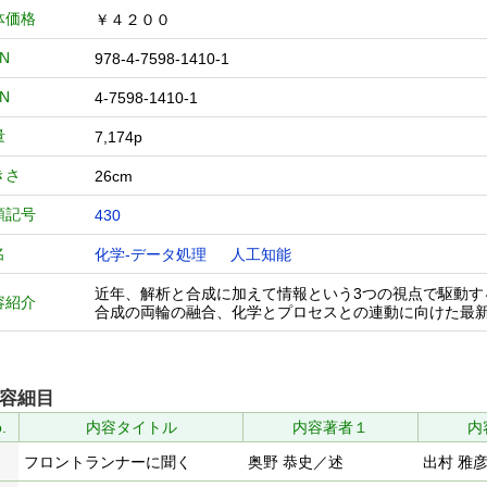
体価格
￥４２００
BN
978-4-7598-1410-1
BN
4-7598-1410-1
量
7,174p
きさ
26cm
類記号
430
名
化学-データ処理
人工知能
近年、解析と合成に加えて情報という3つの視点で駆動
容紹介
合成の両輪の融合、化学とプロセスとの連動に向けた最新
容細目
.
内容タイトル
内容著者１
内
フロントランナーに聞く
奥野 恭史／述
出村 雅