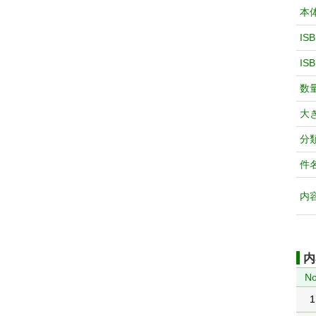
本
IS
IS
数
大
分
件
内
内
No
1