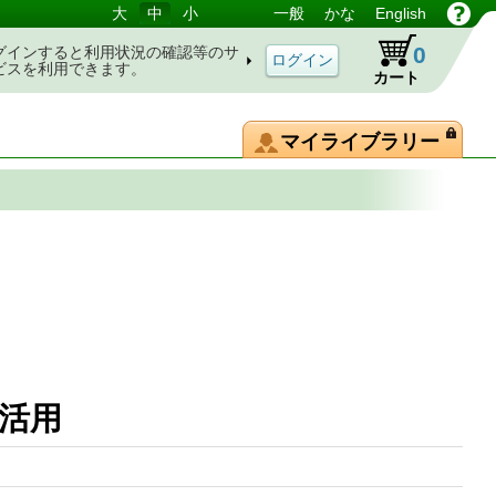
大
中
小
一般
かな
English
0
グインすると利用状況の確認等のサ
ビスを利用できます。
カート
マイライブラリー
の活用