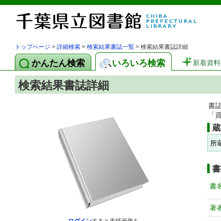
トップページ
>
詳細検索
>
検索結果書誌一覧
> 検索結果書誌詳細
かんたん検索
いろいろ検索
新着資料
検索結果書誌詳細
書
「
蔵
所
書
書
著