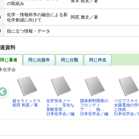
7
青木 拓実／著
の取組み
化学・情報科学の融合による新
8
阿尻 雅文／著
化学創成に向けて
9
役に立つ情報・データ
連資料
同じ著者
同じ出版年
同じ分類
同じ件名
本化学会
超セラミックス
化学安全ノー
固体材料開発の
ペロブスカイ
前田 和彦／著,
ト ： 安全な
フロンティ
太陽電池の学
…
実験室管…
ア ： 熱…
と技術…
日本化学会／編
日本化学会／編
日本化学会／