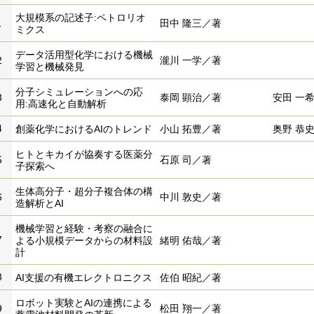
大規模系の記述子:ペトロリオ
1
田中 隆三／著
ミクス
データ活用型化学における機械
2
瀧川 一学／著
学習と機械発見
分子シミュレーションへの応
3
泰岡 顕治／著
安田 一
用:高速化と自動解析
4
創薬化学におけるAIのトレンド
小山 拓豊／著
奥野 恭
ヒトとキカイが協奏する医薬分
5
石原 司／著
子探索へ
生体高分子・超分子複合体の構
6
中川 敦史／著
造解析とAI
機械学習と経験・考察の融合に
7
よる小規模データからの材料設
緒明 佑哉／著
計
8
AI支援の有機エレクトロニクス
佐伯 昭紀／著
ロボット実験とAIの連携による
9
松田 翔一／著