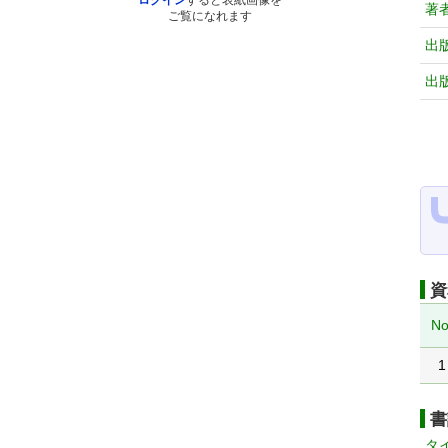
ログイン
すると表紙画像を
著
ご覧になれます
出
出
資
No
1
書
タ