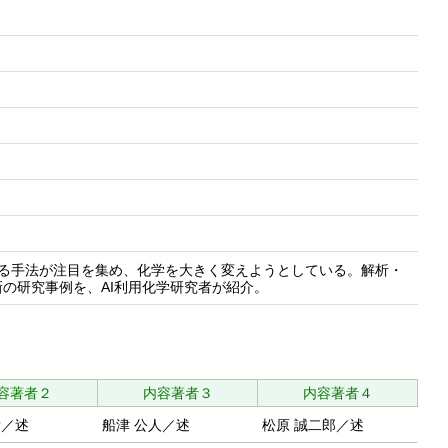
する手法が注目を集め、化学を大きく変えようとしている。解析・
の研究事例を、AI利用化学研究者が紹介。
容著者２
内容著者３
内容著者４
彦／述
船津 公人／述
松原 誠二郎／述