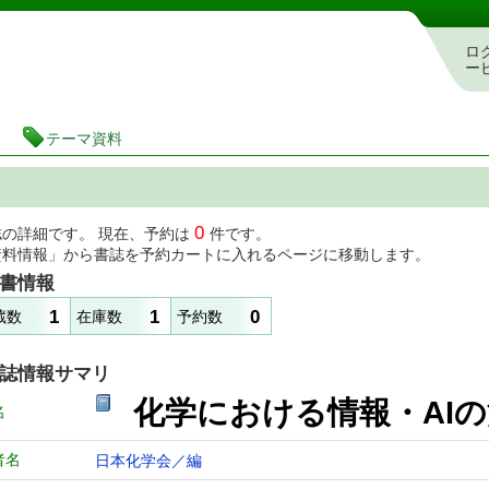
図書館 蔵書検索・予約システム
ロ
ー
テーマ資料
0
誌の詳細です。 現在、予約は
件です。
資料情報」から書誌を予約カートに入れるページに移動します。
書情報
1
1
0
蔵数
在庫数
予約数
誌情報サマリ
化学における情報・AI
名
者名
日本化学会／編