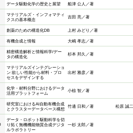
データ駆動化学の歴史と展望
船津 公人／著
マテリアルズ・インフォマティ
吉田 亮／著
クスの基本概念
創薬のための構造化DB
上村 みどり／著
有機合成と情報
大嶋 孝志／著
精密構造解析と情報科学/デー
杉本 邦久／著
タの構造化
マテリアルズインテグレーショ
ン:欲しい性能から材料・プロ
出村 雅彦／著
セスをデザインする
化学・材料分野におけるデータ
小椋 智／著
活用プラットフォーム
研究室におけるAI自動有機合成
竹邊 日和／著
松原 誠
とクラスターデータベース構想
データ・ロボット駆動科学を切
0
り拓く無機機能物質合成デジタ
一杉 太郎／著
ルラボラトリー