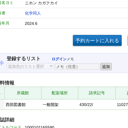
者名ヨミ
ニホン カガクカイ
版者
化学同人
版年月
2024.6
登録するリスト
ログイン
メモ
料情報
.
所蔵館
配架場所
請求記号
西部図書館
一般開架
430/22/
1102
誌詳細
イトルコード
1000101165590