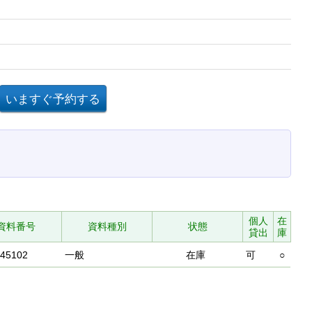
個人
在
資料番号
資料種別
状態
貸出
庫
745102
一般
在庫
可
○