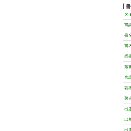
書
タ
書
書
書
叢
叢
言
著
著
出
出
出