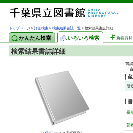
トップページ
>
詳細検索
>
検索結果書誌一覧
> 検索結果書誌詳細
かんたん検索
いろいろ検索
新着資料
検索結果書誌詳細
書
「
蔵
所
書
書
著