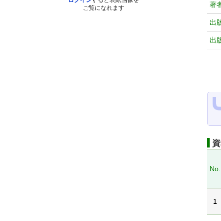
ログイン
すると表紙画像を
著
ご覧になれます
出
出
資
No.
1