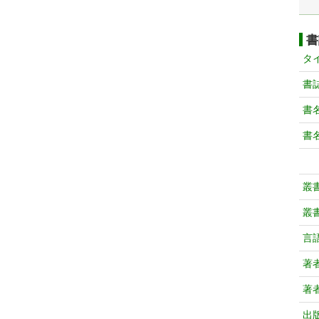
書
タ
書
書
書
叢
叢
言
著
著
出