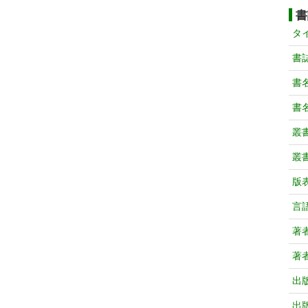
書
タ
書
書
書
叢
叢
版
言
著
著
出
出