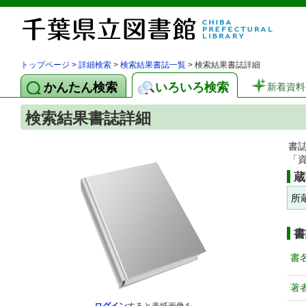
トップページ
>
詳細検索
>
検索結果書誌一覧
> 検索結果書誌詳細
かんたん検索
いろいろ検索
新着資料
検索結果書誌詳細
書
「
蔵
所
書
書
著