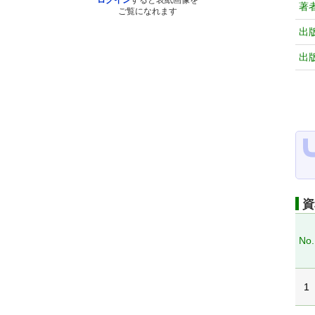
ログイン
すると表紙画像を
著
ご覧になれます
出
出
資
No.
1