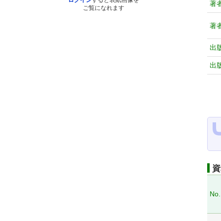
ログイン
すると表紙画像を
著
ご覧になれます
著
出
出
資
No.