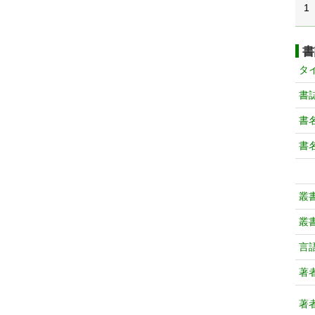
1
書
タ
書
書
書
叢
叢
言
著
著