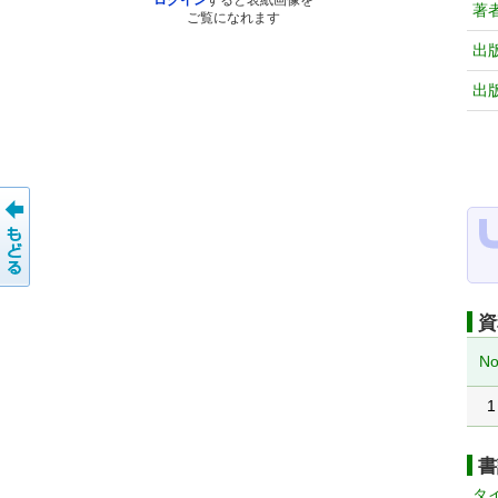
ログイン
すると表紙画像を
著
ご覧になれます
出
出
資
No
1
書
タ