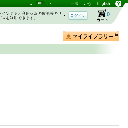
大
中
小
一般
かな
English
0
グインすると利用状況の確認等のサ
ビスを利用できます。
カート
マイライブラリー
う