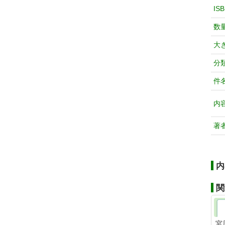
IS
数
大
分
件
内
著
内
関
宮