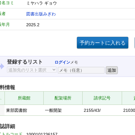
者名ヨミ
ミヤハラ ギョウ
版者
図書出版みぎわ
版年月
2025.2
登録するリスト
ログイン
メモ
料情報
.
所蔵館
配架場所
請求記号
東部図書館
一般開架
2155/43/
2103
誌詳細
イトルコード
1000101236157