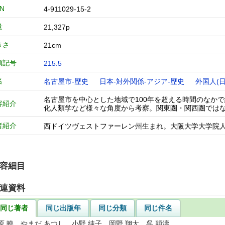
BN
4-911029-15-2
量
21,327p
きさ
21cm
類記号
215.5
名
名古屋市-歴史
日本-対外関係-アジア-歴史
外国人(
名古屋市を中心とした地域で100年を超える時間のなか
容紹介
化人類学など様々な角度から考察。関東圏・関西圏では
者紹介
西ドイツヴェストファーレン州生まれ。大阪大学大学院
容細目
連資料
同じ著者
同じ出版年
同じ分類
同じ件名
原 曉 やまだ あつし 小野 純子 岡野 翔太 呉 穎濤