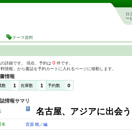
図書館 蔵書検索・予約システム
ロ
ー
テーマ資料
0
誌の詳細です。 現在、予約は
件です。
資料情報」から書誌を予約カートに入れるページに移動します。
書情報
1
1
0
蔵数
在庫数
予約数
誌情報サマリ
名古屋、アジアに出会
名
者名
宮原 曉／編