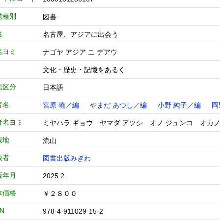
誌種別
図書
名
名古屋、アジアに出会う
名ヨミ
ナゴヤ アジア ニ デアウ
文化・歴史・記憶をあるく
語区分
日本語
者名
宮原 曉／編
やまだ あつし／編
小野 純子／編
岡
者名ヨミ
ミヤハラ ギョウ ヤマダ アツシ オノ ジュンコ オカノ
版地
流山
版者
図書出版みぎわ
版年月
2025.2
体価格
￥２８００
BN
978-4-911029-15-2