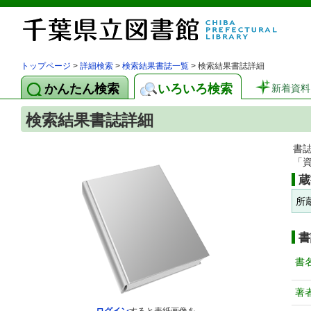
トップページ
>
詳細検索
>
検索結果書誌一覧
> 検索結果書誌詳細
かんたん検索
いろいろ検索
新着資料
検索結果書誌詳細
書
「
蔵
所
書
書
著