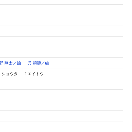
野 翔太／編
呉 穎濤／編
 ショウタ ゴ エイトウ