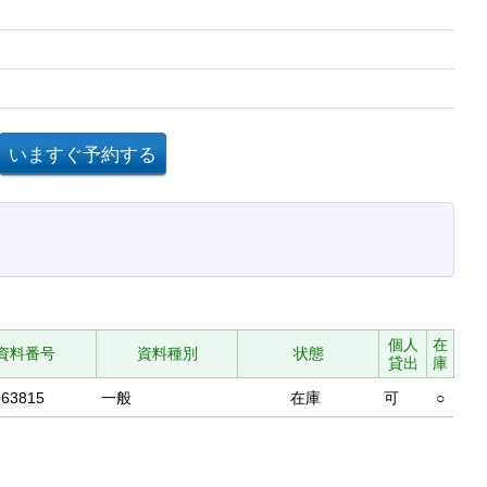
個人
在
資料番号
資料種別
状態
貸出
庫
063815
一般
在庫
可
○