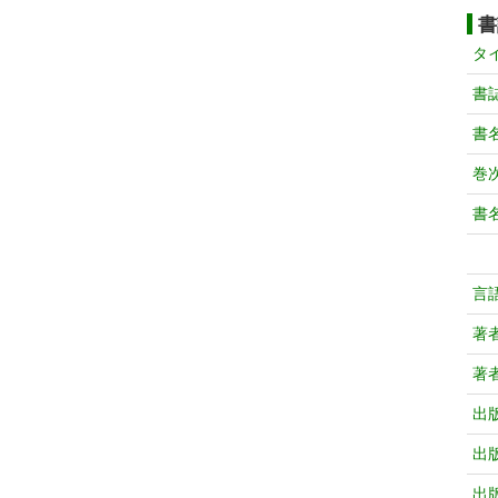
書
タ
書
書
巻次
書
言
著
著
出
出
出