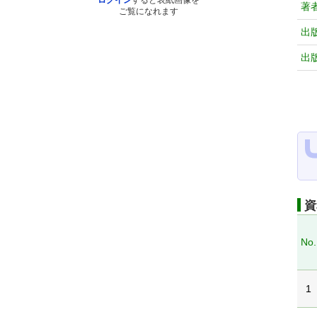
ログイン
すると表紙画像を
著
ご覧になれます
出
出
資
No.
1