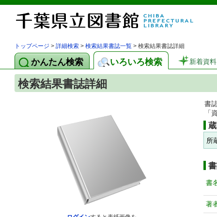
トップページ
>
詳細検索
>
検索結果書誌一覧
> 検索結果書誌詳細
かんたん検索
いろいろ検索
新着資料
検索結果書誌詳細
書
「
蔵
所
書
書
著