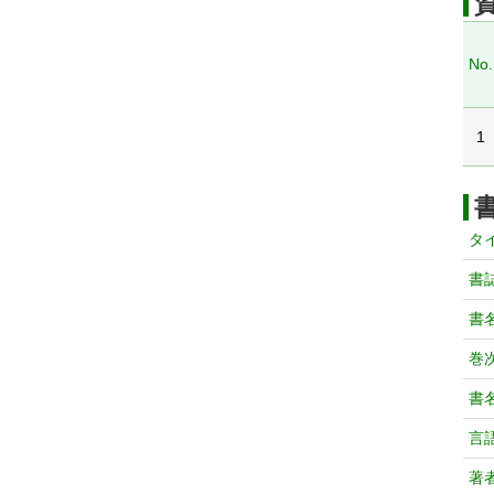
No.
1
タ
書
書
巻次
書
言
著