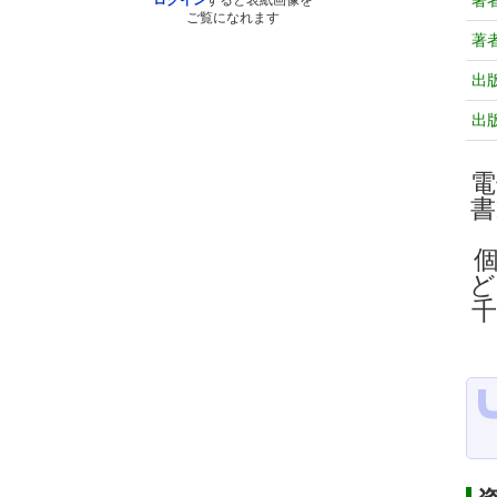
著
ログイン
すると表紙画像を
ご覧になれます
著
出
出
電
ど