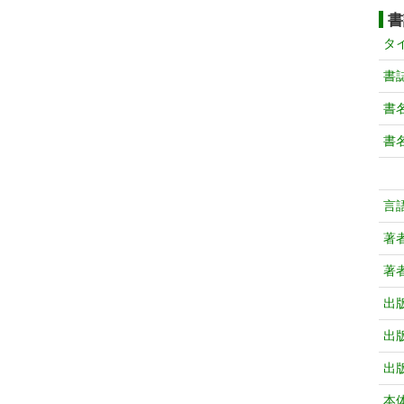
書
タ
書
書
書
言
著
著
出
出
出
本