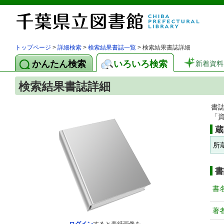
トップページ
>
詳細検索
>
検索結果書誌一覧
> 検索結果書誌詳細
かんたん検索
いろいろ検索
新着資料
検索結果書誌詳細
書
「
蔵
所
書
書
著