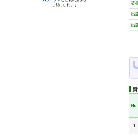
ログイン
すると表紙画像を
著
ご覧になれます
出
出
資
No.
1