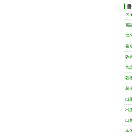
書
タ
書
書
書
版
言
著
著
出
出
出
本