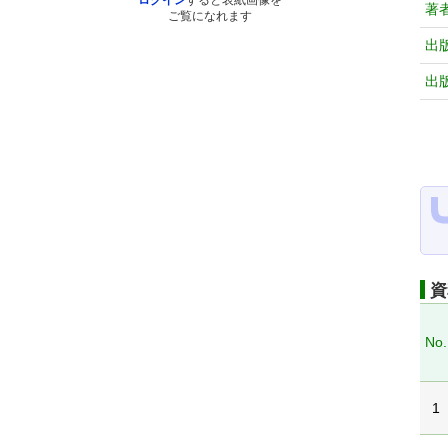
ログイン
すると表紙画像を
著
ご覧になれます
出
出
資
No.
1