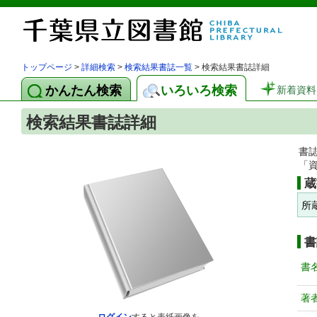
トップページ
>
詳細検索
>
検索結果書誌一覧
> 検索結果書誌詳細
かんたん検索
いろいろ検索
新着資料
検索結果書誌詳細
書
「
蔵
所
書
書
著