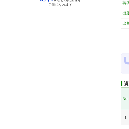
ログイン
すると表紙画像を
著
ご覧になれます
出
出
資
No.
1