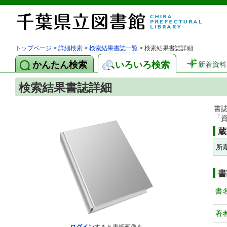
トップページ
>
詳細検索
>
検索結果書誌一覧
> 検索結果書誌詳細
かんたん検索
いろいろ検索
新着資料
検索結果書誌詳細
書
「
蔵
所
書
書
著