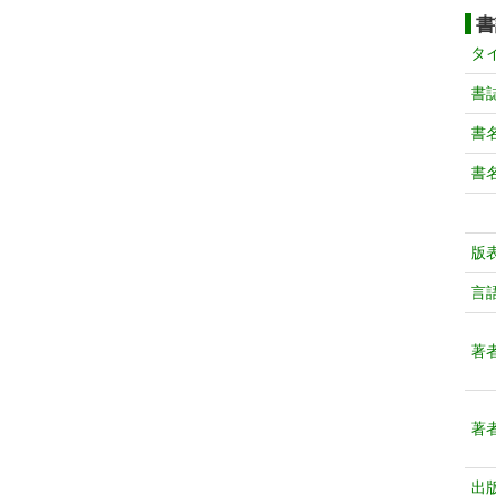
書
タ
書
書
書
版
言
著
著
出