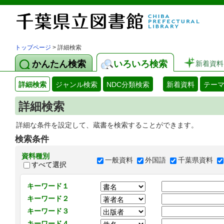
トップページ
> 詳細検索
かんたん検索
いろいろ検索
新着資料
詳細検索
ジャンル検索
NDC分類検索
新着資料
テー
詳細検索
詳細な条件を設定して、蔵書を検索することができます。
検索条件
資料種別
一般資料
外国語
千葉県資料
すべて選択
キーワード１
キーワード２
キーワード３
キーワード４