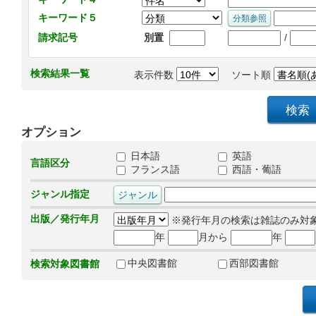
キーワード５
/
請求記号
別置
検索結果一覧
表示件数
ソート順
オプション
日本語
英語
言語区分
フランス語
西語・葡語
ジャンル指定
出版／発行年月
※発行年月の検索は雑誌のみ対
年
月から
年
中央図書館
西部図書館
検索対象図書館