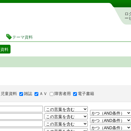
図書館 蔵書検索・予約システム
ロ
ー
テーマ資料
マ資料
児童資料
雑誌
ＡＶ
障害者用
電子書籍