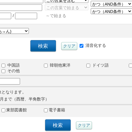
/
～で始まる
清音化する
中国語
韓朝他東洋
ドイツ語
その他
象となります。
月まで（西暦、半角数字）
東部図書館
電子書籍