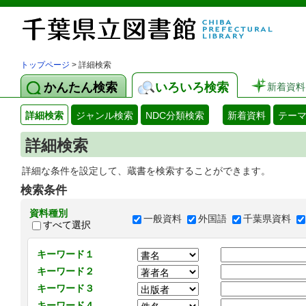
トップページ
> 詳細検索
かんたん検索
いろいろ検索
新着資料
詳細検索
ジャンル検索
NDC分類検索
新着資料
テー
詳細検索
詳細な条件を設定して、蔵書を検索することができます。
検索条件
資料種別
一般資料
外国語
千葉県資料
すべて選択
キーワード１
キーワード２
キーワード３
キーワード４