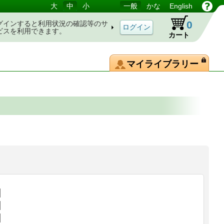
大
中
小
一般
かな
English
0
グインすると利用状況の確認等のサ
ビスを利用できます。
カート
マイライブラリー