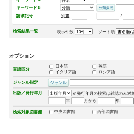
キーワード５
/
請求記号
別置
検索結果一覧
表示件数
ソート順
オプション
日本語
英語
言語区分
イタリア語
ロシア語
ジャンル指定
出版／発行年月
※発行年月の検索は雑誌のみ対
年
月から
年
中央図書館
西部図書館
検索対象図書館