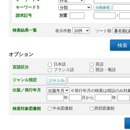
キーワード５
/
請求記号
別置
検索結果一覧
表示件数
ソート順
オプション
日本語
英語
言語区分
フランス語
西語・葡語
ジャンル指定
出版／発行年月
※発行年月の検索は雑誌のみ対
年
月から
年
中央図書館
西部図書館
検索対象図書館