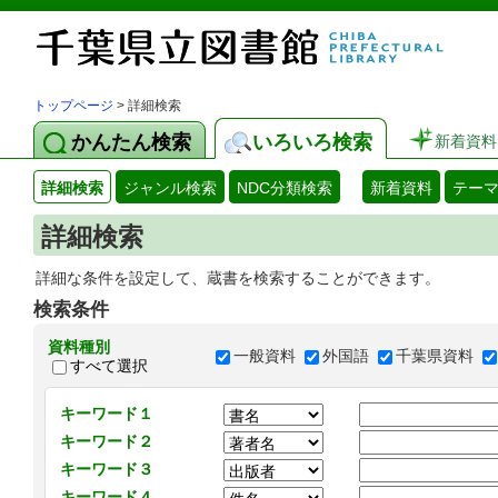
トップページ
> 詳細検索
かんたん検索
いろいろ検索
新着資料
詳細検索
ジャンル検索
NDC分類検索
新着資料
テー
詳細検索
詳細な条件を設定して、蔵書を検索することができます。
検索条件
資料種別
一般資料
外国語
千葉県資料
すべて選択
キーワード１
キーワード２
キーワード３
キーワード４