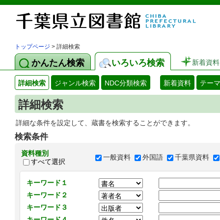
トップページ
> 詳細検索
かんたん検索
いろいろ検索
新着資料
詳細検索
ジャンル検索
NDC分類検索
新着資料
テー
詳細検索
詳細な条件を設定して、蔵書を検索することができます。
検索条件
資料種別
一般資料
外国語
千葉県資料
すべて選択
キーワード１
キーワード２
キーワード３
キーワード４