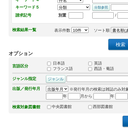
キーワード５
/
請求記号
別置
検索結果一覧
表示件数
ソート順
オプション
日本語
英語
言語区分
フランス語
西語・葡語
ジャンル指定
出版／発行年月
※発行年月の検索は雑誌のみ対
年
月から
年
中央図書館
西部図書館
検索対象図書館