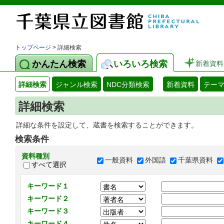
トップページ
> 詳細検索
かんたん検索
いろいろ検索
新着資料
詳細検索
ジャンル検索
NDC分類検索
新着資料
テー
詳細検索
詳細な条件を設定して、蔵書を検索することができます。
検索条件
資料種別
一般資料
外国語
千葉県資料
すべて選択
キーワード１
キーワード２
キーワード３
キーワード４