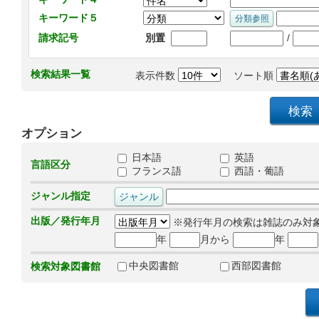
キーワード５
/
請求記号
別置
検索結果一覧
表示件数
ソート順
オプション
日本語
英語
言語区分
フランス語
西語・葡語
ジャンル指定
出版／発行年月
※発行年月の検索は雑誌のみ対
年
月から
年
中央図書館
西部図書館
検索対象図書館