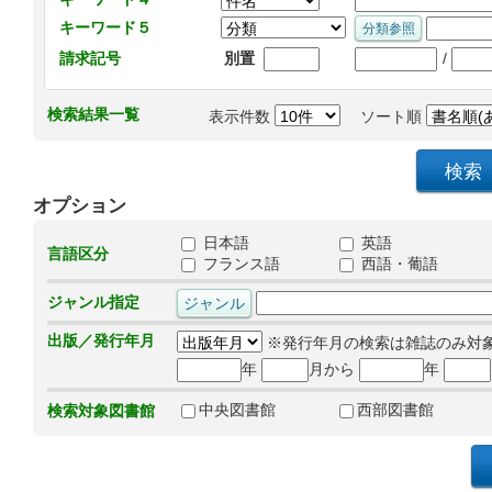
キーワード５
/
請求記号
別置
検索結果一覧
表示件数
ソート順
オプション
日本語
英語
言語区分
フランス語
西語・葡語
ジャンル指定
出版／発行年月
※発行年月の検索は雑誌のみ対
年
月から
年
中央図書館
西部図書館
検索対象図書館