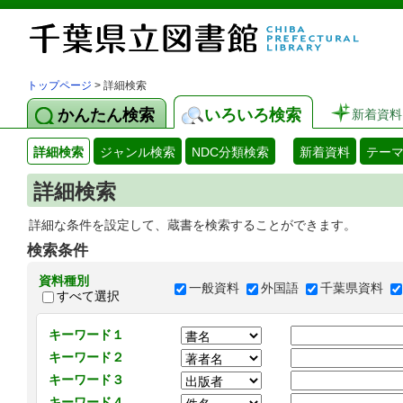
トップページ
> 詳細検索
かんたん検索
いろいろ検索
新着資料
詳細検索
ジャンル検索
NDC分類検索
新着資料
テー
詳細検索
詳細な条件を設定して、蔵書を検索することができます。
検索条件
資料種別
一般資料
外国語
千葉県資料
すべて選択
キーワード１
キーワード２
キーワード３
キーワード４