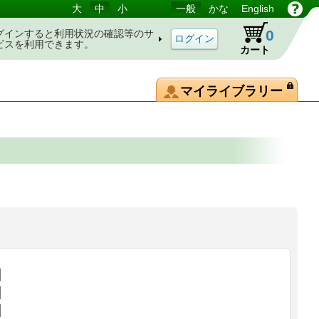
大
中
小
一般
かな
English
0
グインすると利用状況の確認等のサ
ビスを利用できます。
カート
マイライブラリー