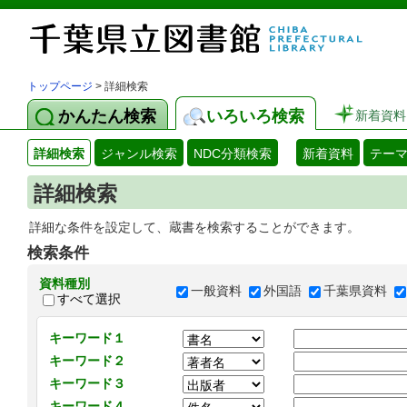
トップページ
> 詳細検索
かんたん検索
いろいろ検索
新着資料
詳細検索
ジャンル検索
NDC分類検索
新着資料
テー
詳細検索
詳細な条件を設定して、蔵書を検索することができます。
検索条件
資料種別
一般資料
外国語
千葉県資料
すべて選択
キーワード１
キーワード２
キーワード３
キーワード４