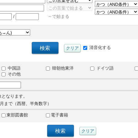
/
～で始まる
清音化する
中国語
韓朝他東洋
ドイツ語
その他
象となります。
月まで（西暦、半角数字）
東部図書館
電子書籍