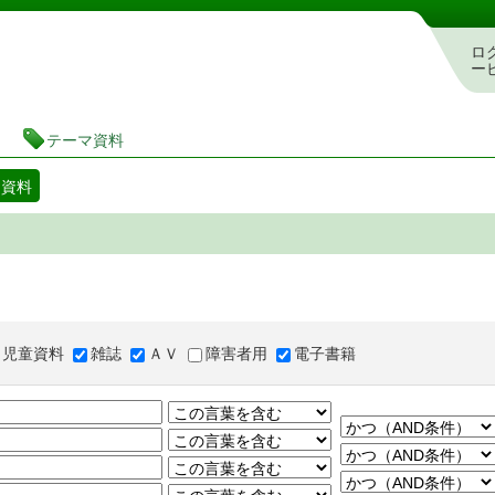
図書館 蔵書検索・予約システム
ロ
ー
テーマ資料
マ資料
児童資料
雑誌
ＡＶ
障害者用
電子書籍