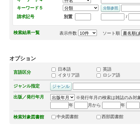
キーワード５
/
請求記号
別置
検索結果一覧
表示件数
ソート順
オプション
日本語
英語
言語区分
イタリア語
ロシア語
ジャンル指定
出版／発行年月
※発行年月の検索は雑誌のみ対
年
月から
年
中央図書館
西部図書館
検索対象図書館