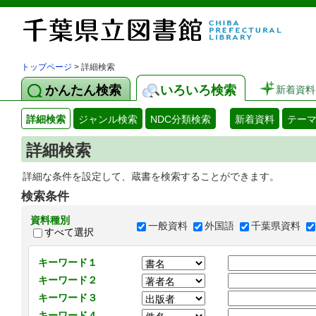
トップページ
> 詳細検索
かんたん検索
いろいろ検索
新着資料
詳細検索
ジャンル検索
NDC分類検索
新着資料
テー
詳細検索
詳細な条件を設定して、蔵書を検索することができます。
検索条件
資料種別
一般資料
外国語
千葉県資料
すべて選択
キーワード１
キーワード２
キーワード３
キーワード４