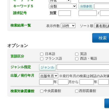
キーワード５
/
請求記号
別置
検索結果一覧
表示件数
ソート順
オプション
日本語
英語
言語区分
フランス語
西語・葡語
ジャンル指定
出版／発行年月
※発行年月の検索は雑誌のみ対
年
月から
年
中央図書館
西部図書館
検索対象図書館