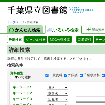
トップページ
> 詳細検索
かんたん検索
いろいろ検索
新着資料
詳細検索
ジャンル検索
NDC分類検索
新着資料
テー
詳細検索
詳細な条件を設定して、蔵書を検索することができます。
検索条件
資料種別
一般資料
外国語
千葉県資料
すべて選択
キーワード１
キーワード２
キーワード３
キーワード４