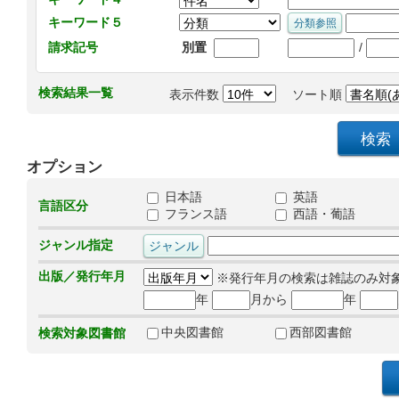
キーワード５
/
請求記号
別置
検索結果一覧
表示件数
ソート順
オプション
日本語
英語
言語区分
フランス語
西語・葡語
ジャンル指定
出版／発行年月
※発行年月の検索は雑誌のみ対
年
月から
年
中央図書館
西部図書館
検索対象図書館