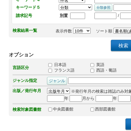
キーワード５
/
請求記号
別置
検索結果一覧
表示件数
ソート順
オプション
日本語
英語
言語区分
フランス語
西語・葡語
ジャンル指定
出版／発行年月
※発行年月の検索は雑誌のみ対
年
月から
年
中央図書館
西部図書館
検索対象図書館