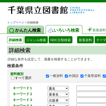
トップページ
> 詳細検索
かんたん検索
いろいろ検索
新着資料
詳細検索
ジャンル検索
NDC分類検索
新着資料
テー
詳細検索
詳細な条件を設定して、蔵書を検索することができます。
検索条件
資料種別
一般資料
外国語
千葉県資料
すべて選択
キーワード１
キーワード２
キーワード３
キーワード４