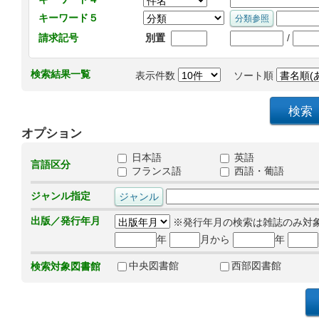
キーワード５
/
請求記号
別置
検索結果一覧
表示件数
ソート順
オプション
日本語
英語
言語区分
フランス語
西語・葡語
ジャンル指定
出版／発行年月
※発行年月の検索は雑誌のみ対
年
月から
年
中央図書館
西部図書館
検索対象図書館