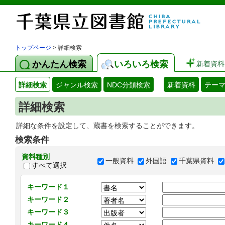
トップページ
> 詳細検索
かんたん検索
いろいろ検索
新着資料
詳細検索
ジャンル検索
NDC分類検索
新着資料
テー
詳細検索
詳細な条件を設定して、蔵書を検索することができます。
検索条件
資料種別
一般資料
外国語
千葉県資料
すべて選択
キーワード１
キーワード２
キーワード３
キーワード４