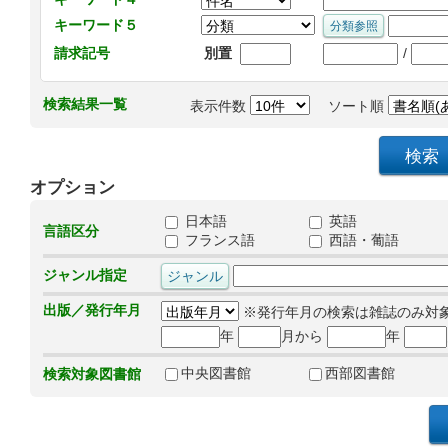
キーワード５
/
請求記号
別置
検索結果一覧
表示件数
ソート順
オプション
日本語
英語
言語区分
フランス語
西語・葡語
ジャンル指定
出版／発行年月
※発行年月の検索は雑誌のみ対
年
月から
年
中央図書館
西部図書館
検索対象図書館