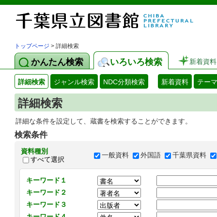
トップページ
> 詳細検索
かんたん検索
いろいろ検索
新着資料
詳細検索
ジャンル検索
NDC分類検索
新着資料
テー
詳細検索
詳細な条件を設定して、蔵書を検索することができます。
検索条件
資料種別
一般資料
外国語
千葉県資料
すべて選択
キーワード１
キーワード２
キーワード３
キーワード４