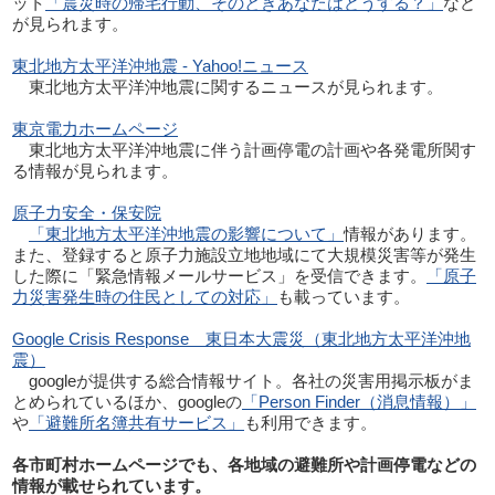
ット
「震災時の帰宅行動、そのときあなたはどうする？」
など
が見られます。
東北地方太平洋沖地震 - Yahoo!ニュース
東北地方太平洋沖地震に関するニュースが見られます。
東京電力ホームページ
東北地方太平洋沖地震に伴う計画停電の計画や各発電所関す
る情報が見られます。
原子力安全・保安院
「東北地方太平洋沖地震の影響について」
情報があります。
また、登録すると原子力施設立地地域にて大規模災害等が発生
した際に「緊急情報メールサービス」を受信できます。
「原子
力災害発生時の住民としての対応」
も載っています。
Google Crisis Response 東日本大震災（東北地方太平洋沖地
震）
googleが提供する総合情報サイト。各社の災害用掲示板がま
とめられているほか、googleの
「Person Finder（消息情報）」
や
「避難所名簿共有サービス」
も利用できます。
各市町村ホームページでも、各地域の避難所や計画停電などの
情報が載せられています。