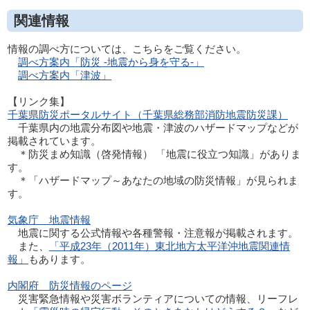
関連情報
情報の調べ方については、こちらをご覧ください。
調べ方案内「防災 -地震から身を守る-」
調べ方案内「津波」
【リンク集】
千葉県防災ポータルサイト（千葉県総務部消防地震防災課）
千葉県内の地震分布図や地震・津波のハザードマップなどが
掲載されています。
＊防災まめ知識（啓発情報） 「地震に役立つ知識」がありま
す。
＊「ハザードマップ～あなたの地域の防災情報」が見られま
す。
気象庁 地震情報
地震に関する公式情報や各種警報・注意報が掲載されます。
また、
「平成23年（2011年）東北地方太平洋沖地震関連情
報」
もあります。
内閣府 防災情報のページ
災害緊急情報や災害ボランティアについての情報、リーフレ