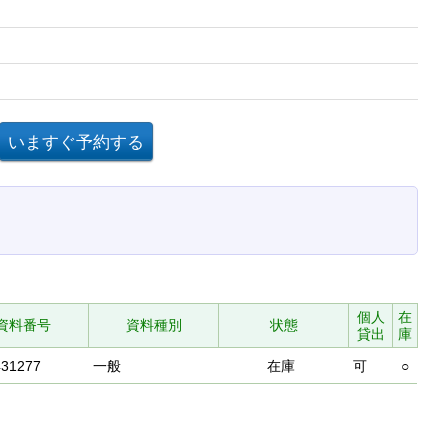
個人
在
資料番号
資料種別
状態
貸出
庫
431277
一般
在庫
可
○