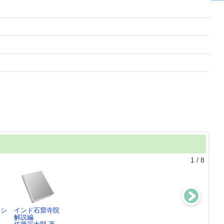
1
/
8
ッシ
インド石窟寺院
さんまいのおふ
きいろいばけつ
NHK ルーブル
解説編
だ ： 新潟の
もりやま みや
美術館1