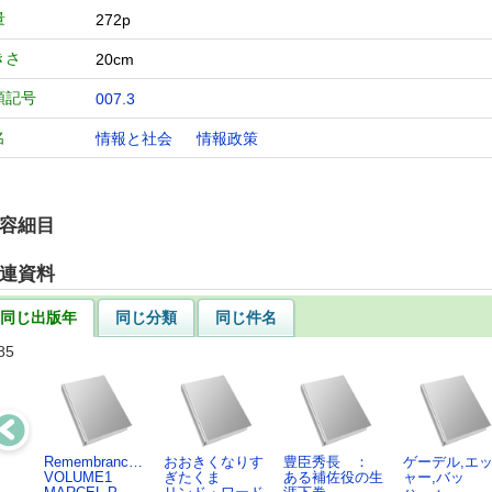
量
272p
きさ
20cm
類記号
007.3
名
情報と社会
情報政策
容細目
連資料
同じ出版年
同じ分類
同じ件名
85
Remembranc…
おおきくなりす
豊臣秀長 ：
ゲーデル,エ
VOLUME1
ぎたくま
ある補佐役の生
ャー,バッ