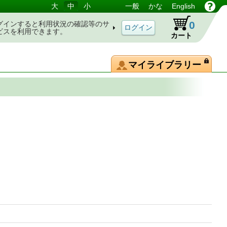
大
中
小
一般
かな
English
0
グインすると利用状況の確認等のサ
ビスを利用できます。
カート
マイライブラリー