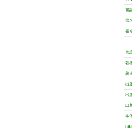
書
書
書
言
著
著
出
出
出
本
IS