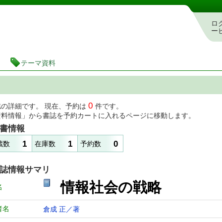
図書館 蔵書検索・予約システム
ロ
ー
テーマ資料
0
誌の詳細です。 現在、予約は
件です。
資料情報」から書誌を予約カートに入れるページに移動します。
書情報
1
1
0
蔵数
在庫数
予約数
誌情報サマリ
情報社会の戦略
名
者名
倉成 正／著