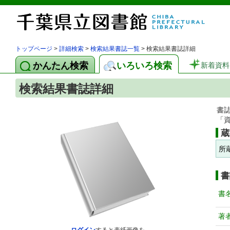
トップページ
>
詳細検索
>
検索結果書誌一覧
> 検索結果書誌詳細
かんたん検索
いろいろ検索
新着資料
検索結果書誌詳細
書
「
蔵
所
書
書
著