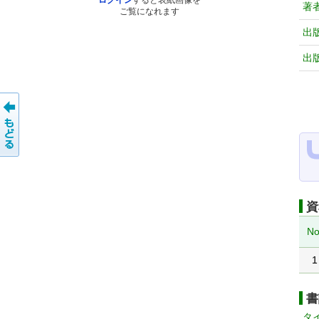
ログイン
すると表紙画像を
著
ご覧になれます
出
出
資
No
1
書
タ