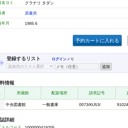
者名ヨミ
クラナリ タダシ
版者
原書房
版年月
1985.6
登録するリスト
ログイン
メモ
料情報
.
所蔵館
配架場所
請求記号
中央図書館
一般書庫
0073/KU53/
9102
誌詳細
イトルコード
1000000419205