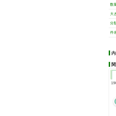
数
大
分
件
内
関
19