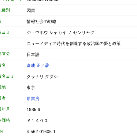
誌種別
図書
名
情報社会の戦略
名ヨミ
ジョウホウ シャカイ ノ センリャク
ニューメディア時代を創造する政治家の夢と政策
語区分
日本語
者名
倉成 正／著
者名ヨミ
クラナリ タダシ
版地
東京
版者
原書房
版年月
1985.6
体価格
￥１４００
BN
4-562-01605-1