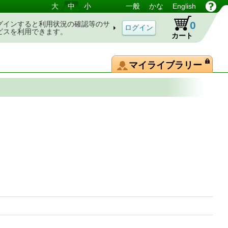
大
中
小
一般
かな
English
0
グインすると利用状況の確認等のサ
ビスを利用できます。
カート
マイライブラリー