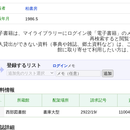
版者
柏書房
版年月
1986.5
子書籍は、マイライブラリーにログイン後「電子書籍」の
再検索すると閲覧
人貸出ができない資料（事典や雑誌、郷土資料など）は、
館に取り寄せて利用したい方は
登録するリスト
ログイン
メモ
料情報
.
所蔵館
配架場所
請求記号
西部図書館
書庫大型
2922/19/
1100
誌詳細