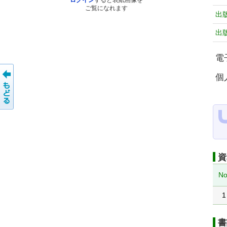
ログイン
すると表紙画像を
ご覧になれます
出
出
電
個
資
No
1
書