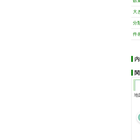
数
大
分
件
内
関
地