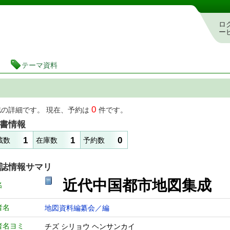
図書館 蔵書検索・予約システム
ロ
ー
テーマ資料
0
誌の詳細です。 現在、予約は
件です。
書情報
1
1
0
蔵数
在庫数
予約数
誌情報サマリ
近代中国都市地図集成
名
者名
地図資料編纂会／編
者名ヨミ
チズ シリョウ ヘンサンカイ