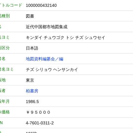
イトルコード
1000000432140
誌種別
図書
名
近代中国都市地図集成
名ヨミ
キンダイ チュウゴク トシ チズ シュウセイ
語区分
日本語
者名
地図資料編纂会／編
者名ヨミ
チズ シリョウ ヘンサンカイ
版地
東京
版者
柏書房
版年月
1986.5
体価格
￥９５０００
BN
4-7601-0311-2