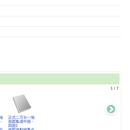
1
/
7
地
正式二万分一地
正式二万分一地
正式二万分一地
正式二万分一地
・
形図集成中国・
形図集成九州
形図集成関西
形図集成東日本
四国1
地図資料編纂会
地図資料編纂会
地図資料編纂会
会
地図資料編纂会
／…
／…
／…