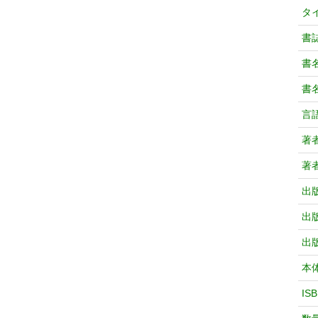
タ
書
書
書
言
著
著
出
出
出
本
IS