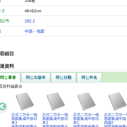
量
106枚
きさ
46×62cm
類記号
292.2
名
中国－地図
容細目
連資料
同じ著者
同じ出版年
同じ分類
同じ件名
図資料編纂会
正式二万分一地
正式二万分一地
正式二万分一地
正式二万分一
形図集成中部日
形図集成中部日
形図集成中部日
形図集成中国
本3
本2
本1
四国2
地図資料編纂会
地図資料編纂会
地図資料編纂会
地図資料編纂