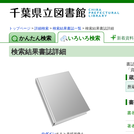
トップページ
>
詳細検索
>
検索結果書誌一覧
> 検索結果書誌詳細
かんたん検索
いろいろ検索
新着資料
検索結果書誌詳細
書
「
蔵
所
書
書
著