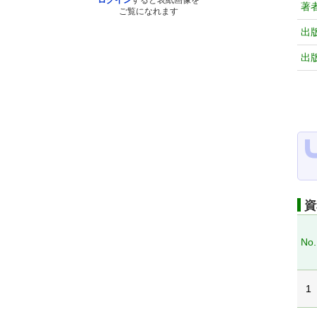
ログイン
すると表紙画像を
著
ご覧になれます
出
出
資
No.
1