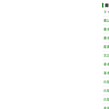
書
タ
書
書
書
叢
言
著
著
出
出
出
本