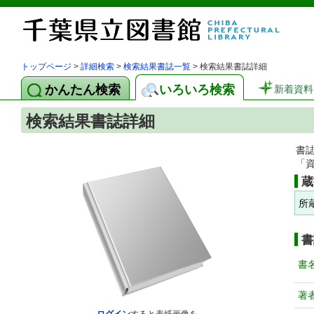
トップページ
>
詳細検索
>
検索結果書誌一覧
> 検索結果書誌詳細
かんたん検索
いろいろ検索
新着資料
検索結果書誌詳細
書
「
蔵
所
書
書
著