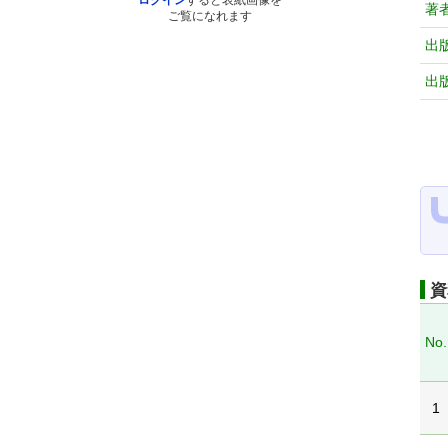
ログイン
すると表紙画像を
著
ご覧になれます
出
出
資
No.
1