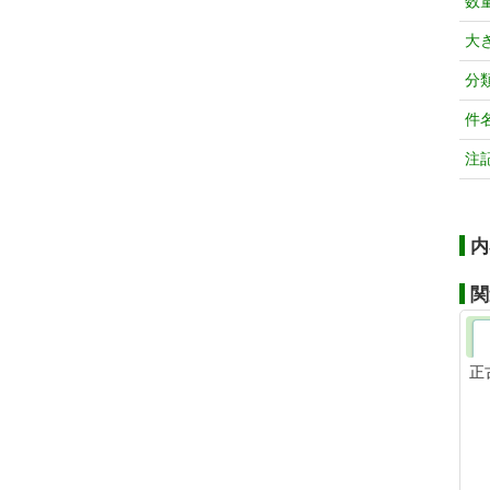
数
大
分
件
注
内
関
正