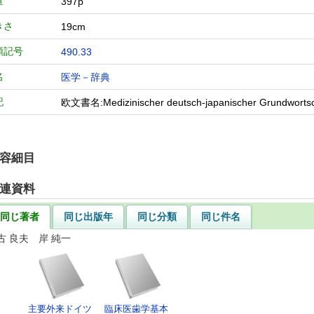
量
397p
きさ
19cm
類記号
490.33
名
医学－辞典
記
欧文書名:Medizinischer deutsch‐japanischer Grundwortsch
容細目
連資料
同じ著者
同じ出版年
同じ分類
同じ件名
古 良夫 岸 純一
主要外来ドイツ
臨床医歯学基本