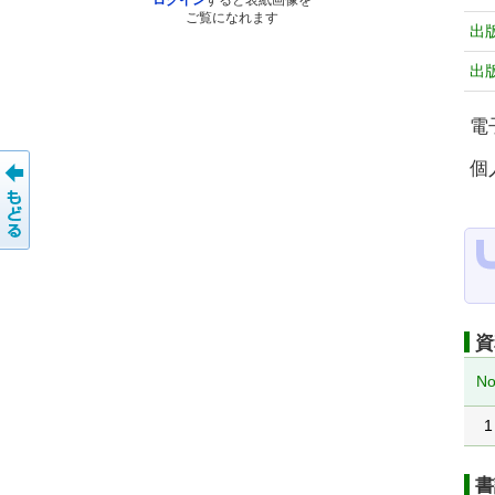
ログイン
すると表紙画像を
ご覧になれます
出
出
電
個
資
No
1
書