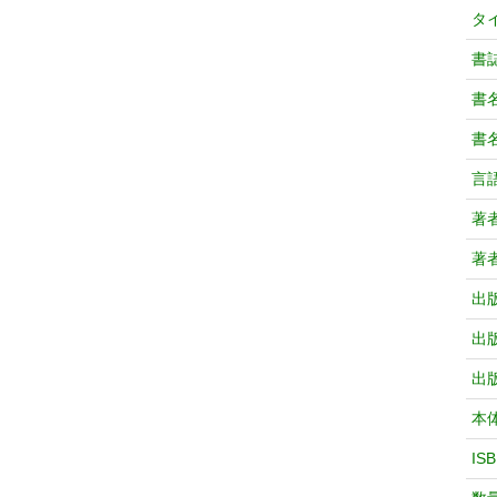
タ
書
書
書
言
著
著
出
出
出
本
IS