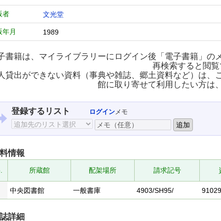
版者
文光堂
版年月
1989
子書籍は、マイライブラリーにログイン後「電子書籍」の
再検索すると閲覧
人貸出ができない資料（事典や雑誌、郷土資料など）は、
館に取り寄せて利用したい方は
登録するリスト
ログイン
メモ
料情報
.
所蔵館
配架場所
請求記号
中央図書館
一般書庫
4903/SH95/
9102
誌詳細