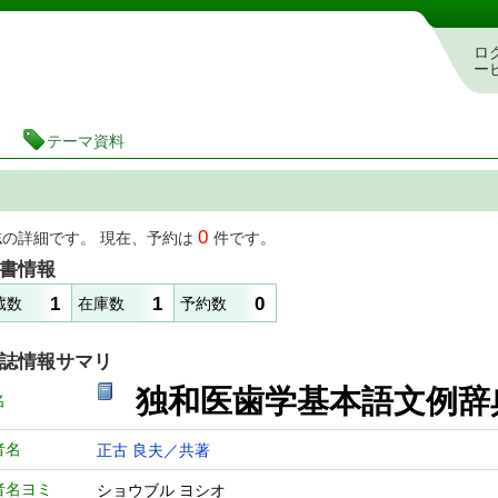
図書館 蔵書検索・予約システム
ロ
ー
テーマ資料
0
誌の詳細です。 現在、予約は
件です。
書情報
1
1
0
蔵数
在庫数
予約数
誌情報サマリ
独和医歯学基本語文例
名
者名
正古 良夫／共著
者名ヨミ
ショウブル ヨシオ