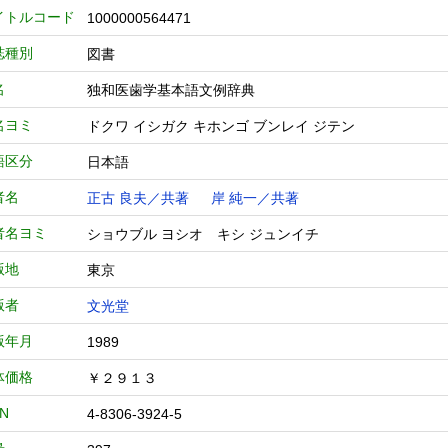
イトルコード
1000000564471
誌種別
図書
名
独和医歯学基本語文例辞典
名ヨミ
ドクワ イシガク キホンゴ ブンレイ ジテン
語区分
日本語
者名
正古 良夫／共著
岸 純一／共著
者名ヨミ
ショウブル ヨシオ キシ ジュンイチ
版地
東京
版者
文光堂
版年月
1989
体価格
￥２９１３
BN
4-8306-3924-5