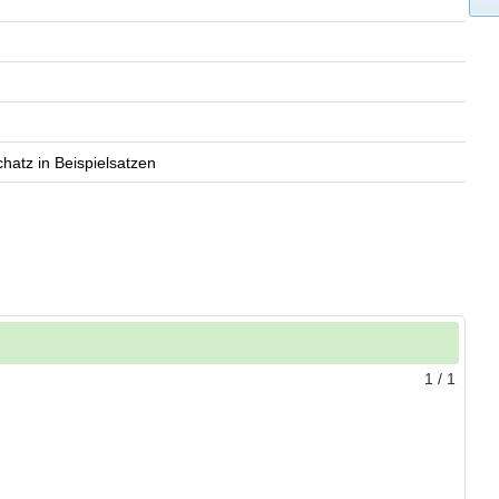
atz in Beispielsatzen
1
/
1