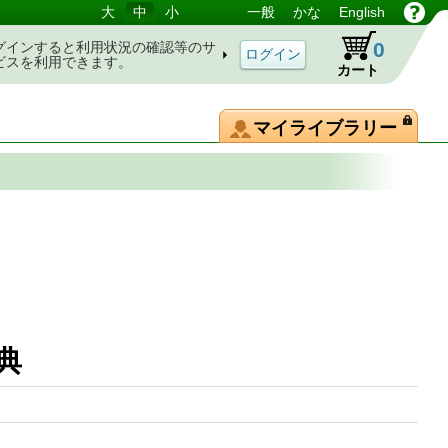
大
中
小
一般
かな
English
0
グインすると利用状況の確認等のサ
ビスを利用できます。
カート
マイライブラリー
辞典