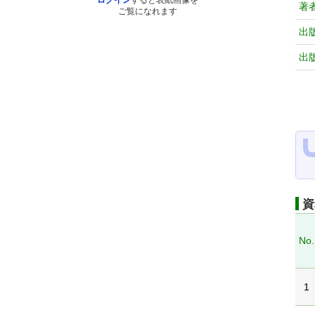
ログイン
すると表紙画像を
著
ご覧になれます
出
出
資
No.
1