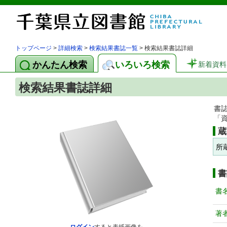
トップページ
>
詳細検索
>
検索結果書誌一覧
> 検索結果書誌詳細
かんたん検索
いろいろ検索
新着資料
検索結果書誌詳細
書
「
蔵
所
書
書
著