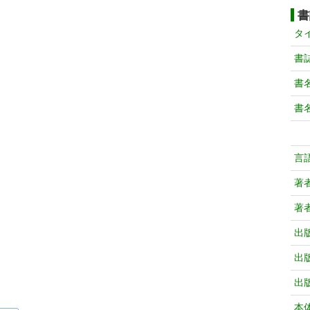
書
タ
書
書
書
言
著
著
出
出
出
本