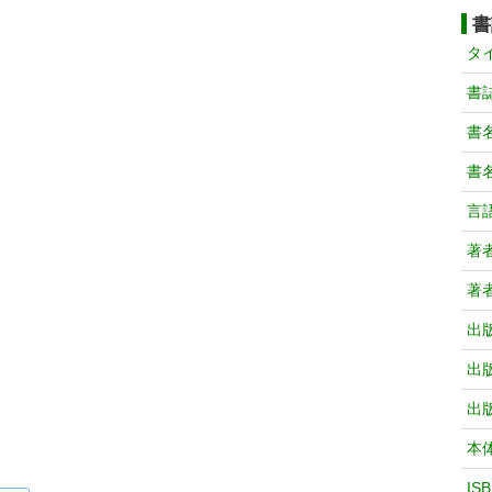
書
タ
書
書
書
言
著
著
出
出
出
本
IS