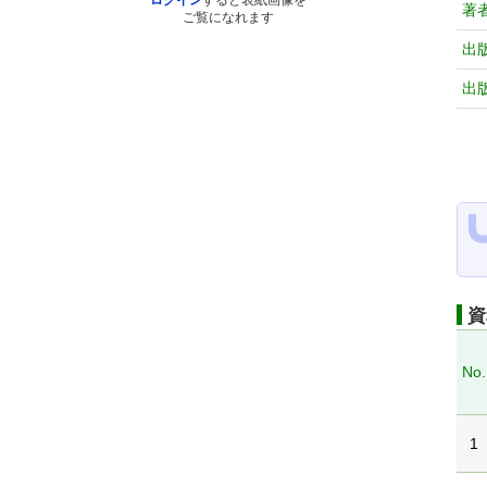
ログイン
すると表紙画像を
著
ご覧になれます
出
出
資
No.
1