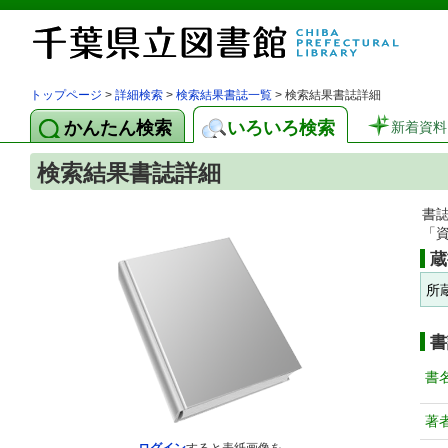
トップページ
>
詳細検索
>
検索結果書誌一覧
> 検索結果書誌詳細
かんたん検索
いろいろ検索
新着資料
検索結果書誌詳細
書
「
蔵
所
書
書
著