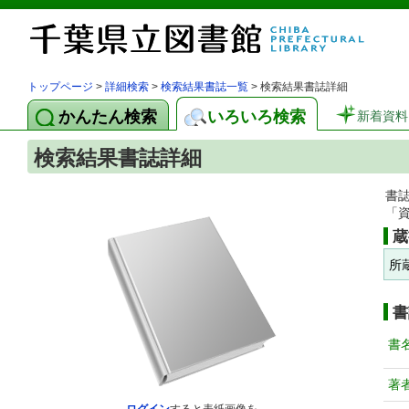
トップページ
>
詳細検索
>
検索結果書誌一覧
> 検索結果書誌詳細
かんたん検索
いろいろ検索
新着資料
検索結果書誌詳細
書
「
蔵
所
書
書
著