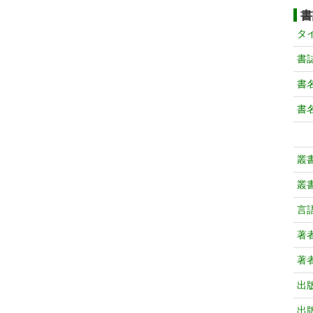
書
タ
書
書
書
叢
叢
言
著
著
出
出