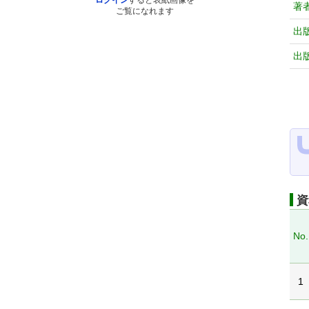
ログイン
すると表紙画像を
著
ご覧になれます
出
出
資
No.
1