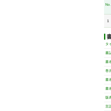
No.
1
タ
書
書
巻次
書
書
版
言