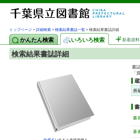
トップページ
>
詳細検索
>
検索結果書誌一覧
> 検索結果書誌詳細
かんたん検索
いろいろ検索
新着資料
検索結果書誌詳細
書
「
蔵
所
書
書
著