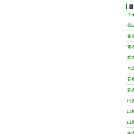
書
タ
書
書
書
叢
言
著
著
出
出
出
本