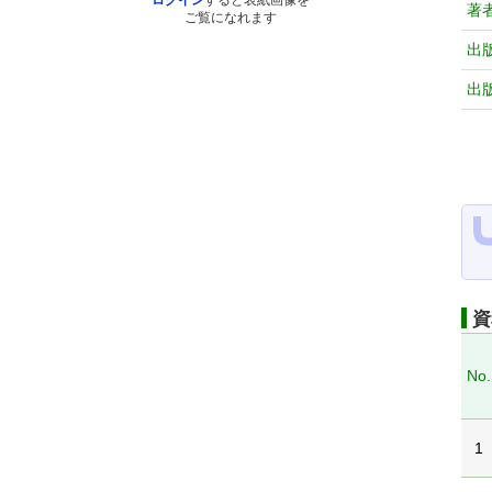
ログイン
すると表紙画像を
著
ご覧になれます
出
出
資
No.
1