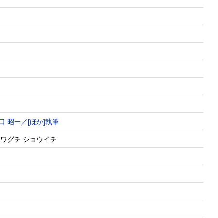
口 昭一／[ほか]執筆
サワグチ ショウイチ