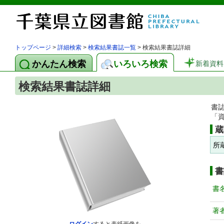
トップページ
>
詳細検索
>
検索結果書誌一覧
> 検索結果書誌詳細
かんたん検索
いろいろ検索
新着資料
検索結果書誌詳細
書
「
蔵
所
書
書
著