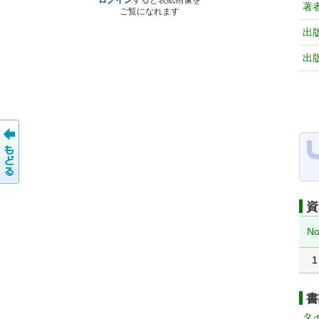
ログイン
すると表紙画像を
著
ご覧になれます
出
出
資
No
1
書
タ