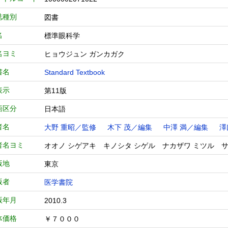
誌種別
図書
名
標準眼科学
名ヨミ
ヒョウジュン ガンカガク
書名
Standard Textbook
表示
第11版
語区分
日本語
者名
大野 重昭／監修
木下 茂／編集
中澤 満／編集
澤
者名ヨミ
オオノ シゲアキ キノシタ シゲル ナカザワ ミツル 
版地
東京
版者
医学書院
版年月
2010.3
体価格
￥７０００