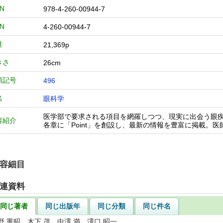
BN
978-4-260-00944-7
BN
4-260-00944-7
量
21,369p
きさ
26cm
類記号
496
名
眼科学
医学部で要求される項目を網羅しつつ、現実に出会う眼
容紹介
各章に「Point」を創設し、最新の情報を豊富に掲載。
容細目
連資料
同じ著者
同じ出版年
同じ分類
同じ件名
野 重昭 木下 茂 中澤 満 澤口 昭一