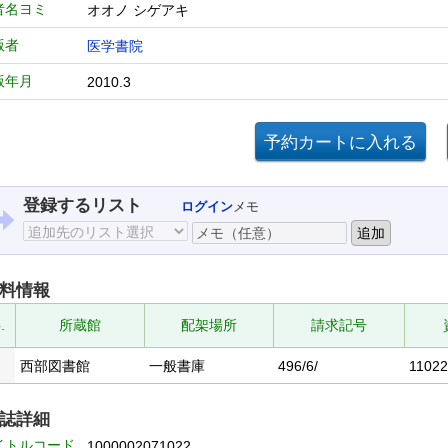
者名ヨミ
オオノ シゲアキ
版者
医学書院
版年月
2010.3
登録するリスト
ログイン
メモ
料情報
.
所蔵館
配架場所
請求記号
西部図書館
一般書庫
496/6/
11022
誌詳細
イトルコード
1000002071022