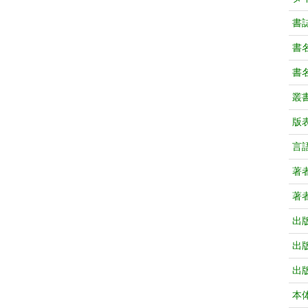
書
書
書
叢
版
言
著
著
出
出
出
本