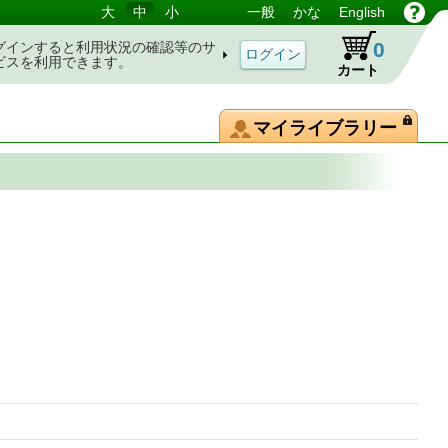
大
中
小
一般
かな
English
0
グインすると利用状況の確認等のサ
ビスを利用できます。
カート
マイライブラリー