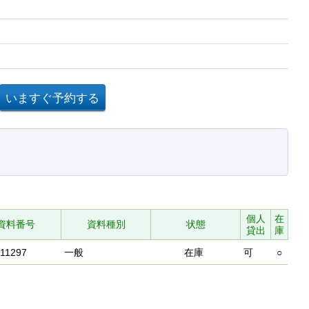
個人
在
資料番号
資料種別
状態
貸出
庫
11297
一般
在庫
可
○