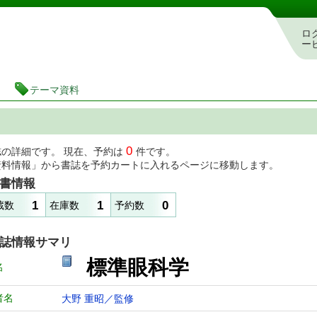
図書館 蔵書検索・予約システム
ロ
ー
テーマ資料
0
誌の詳細です。 現在、予約は
件です。
資料情報」から書誌を予約カートに入れるページに移動します。
書情報
1
1
0
蔵数
在庫数
予約数
誌情報サマリ
標準眼科学
名
者名
大野 重昭／監修