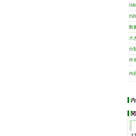
IS
IS
数
大
分
件
内
内
関
大