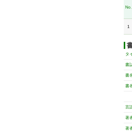
No.
1
タ
書
書
書
言
著
著