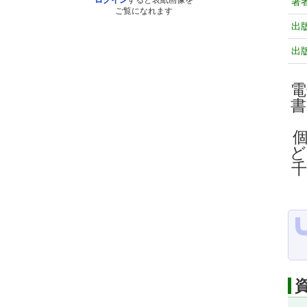
ログイン
すると表紙画像を
著
ご覧になれます
出
出
電
ど