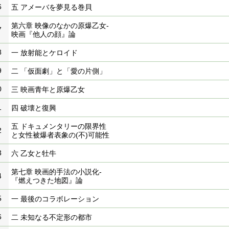
6
五 アメーバを夢見る巻貝
第六章 映像のなかの原爆乙女-
7
映画『他人の顔』論
8
一 放射能とケロイド
9
二 「仮面劇」と「愛の片側」
0
三 映画青年と原爆乙女
1
四 破壊と復興
五 ドキュメンタリーの限界性
2
と女性被爆者表象の(不)可能性
3
六 乙女と牡牛
第七章 映画的手法の小説化-
4
『燃えつきた地図』論
5
一 最後のコラボレーション
6
二 未知なる不定形の都市