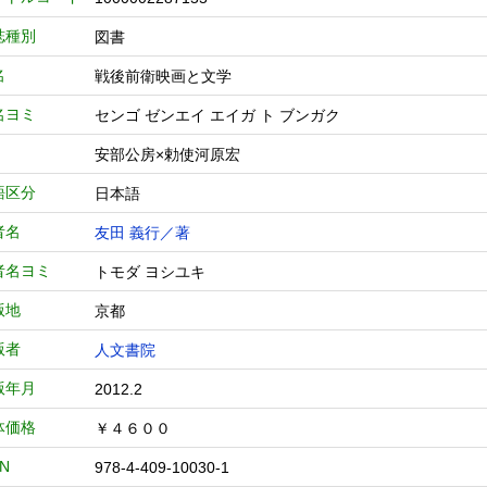
誌種別
図書
名
戦後前衛映画と文学
名ヨミ
センゴ ゼンエイ エイガ ト ブンガク
安部公房×勅使河原宏
語区分
日本語
者名
友田 義行／著
者名ヨミ
トモダ ヨシユキ
版地
京都
版者
人文書院
版年月
2012.2
体価格
￥４６００
BN
978-4-409-10030-1