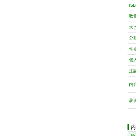
IS
数
大
分
件
個
注
内
著
内
No