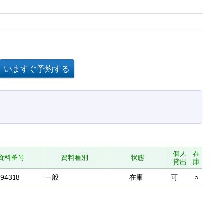
個人
在
資料番号
資料種別
状態
貸出
庫
494318
一般
在庫
可
○