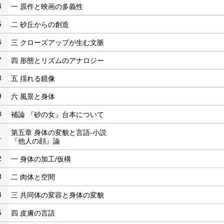
4
一 原作と映画の多義性
5
二 砂丘からの創造
6
三 クローズアップが生む文脈
7
四 形態とリズムのアナロジー
8
五 揺れる鏡像
9
六 風景と身体
0
補論 『砂の女』台本について
第五章 身体の変貌と言語-小説
1
『他人の顔』論
2
一 身体の加工/仮構
3
二 肉体と空間
4
三 共同体の変容と身体の変貌
5
四 皮膚の言語