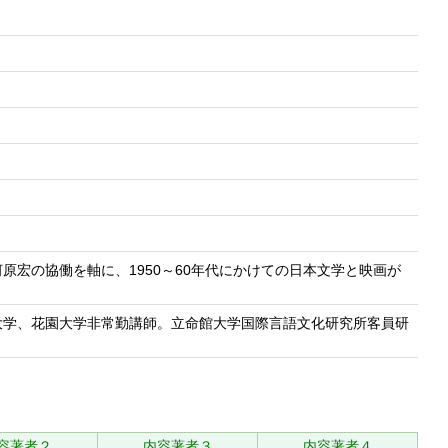
宏の協働を軸に、1950～60年代にかけての日本文学と映画が
橘大学、花園大学非常勤講師。立命館大学国際言語文化研究所客員研
容著者２
内容著者３
内容著者４