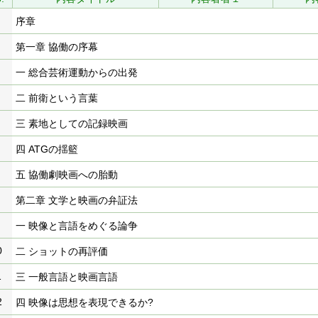
序章
第一章 協働の序幕
一 総合芸術運動からの出発
二 前衛という言葉
三 素地としての記録映画
四 ATGの揺籃
五 協働劇映画への胎動
第二章 文学と映画の弁証法
一 映像と言語をめぐる論争
0
二 ショットの再評価
1
三 一般言語と映画言語
2
四 映像は思想を表現できるか?