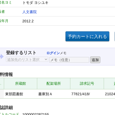
者名ヨミ
トモダ ヨシユキ
版者
人文書院
版年月
2012.2
登録するリスト
ログイン
メモ
料情報
.
所蔵館
配架場所
請求記号
東部図書館
書庫別Ａ
77821/418/
2102
誌詳細
イトルコード
1000002287155