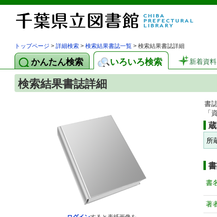
トップページ
>
詳細検索
>
検索結果書誌一覧
> 検索結果書誌詳細
かんたん検索
いろいろ検索
新着資料
検索結果書誌詳細
書
「
蔵
所
書
書
著