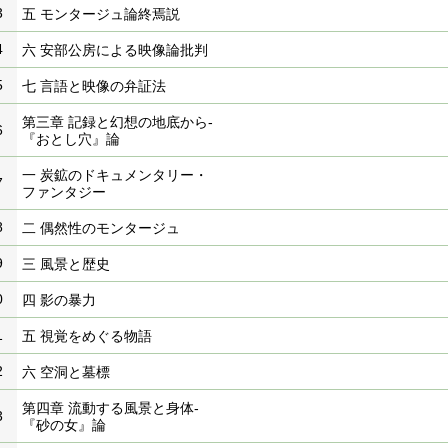
3
五 モンタージュ論終焉説
4
六 安部公房による映像論批判
5
七 言語と映像の弁証法
第三章 記録と幻想の地底から-
6
『おとし穴』論
一 炭鉱のドキュメンタリー・
7
ファンタジー
8
二 偶然性のモンタージュ
9
三 風景と歴史
0
四 影の暴力
1
五 視覚をめぐる物語
2
六 空洞と墓標
第四章 流動する風景と身体-
3
『砂の女』論