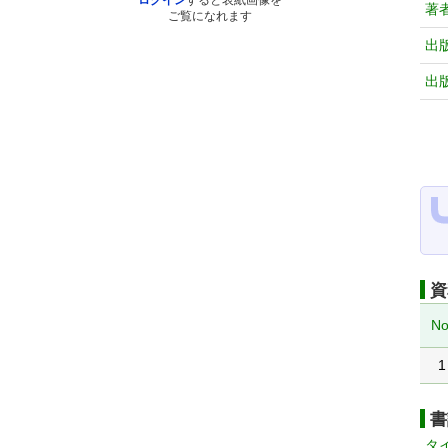
ログイン
すると表紙画像を
著
ご覧になれます
出
出
資
No
1
書
タ