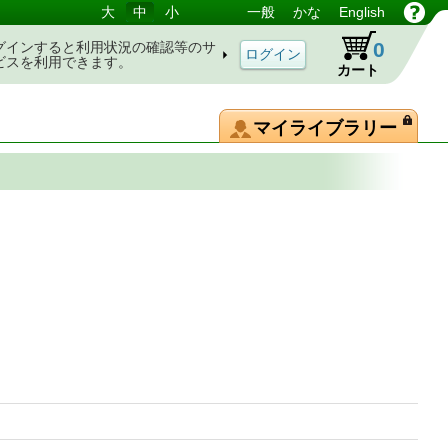
大
中
小
一般
かな
English
0
グインすると利用状況の確認等のサ
ビスを利用できます。
カート
マイライブラリー